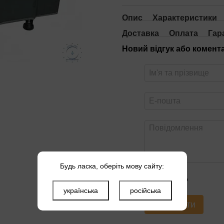
Опис
Характеристики
Доставка
Оплата
Гар
Новий відгук або комент
Будь ласка, оберіть мову сайту:
Оцініть товар
українська
російська
Надіслати