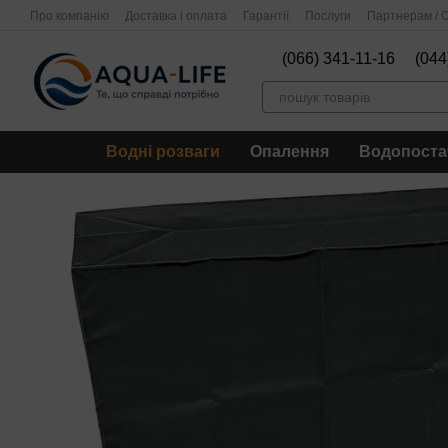
Перейти до основного контенту
Про компанію
Доставка і оплата
Гарантії
Послуги
Партнерам / О
(066) 341-11-16
(044
Водні розваги
Опалення
Водопоста