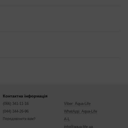
Контактна інформація
(066) 341-11-16
Viber: Aqua-Life
(044) 344-26-96
WhatApp: Aqua-Life
A-L
Передзвонити вам?
info@aqua-life.ua