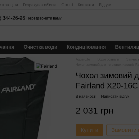
птові ціни
Розрахунок об'єкта
Статті
Контакти
Відгуки
) 344-26-96
Передзвонити вам?
чання
Очистка води
Кондиціювання
Вентиляц
Aqua-Life
Водні розваги
Запчас
Чохол зимовий для теплових насосів Fa
Чохол зимовий д
Fairland X20-16C
В наявності
Написати відгук
2 031 грн
Купити
Замовити