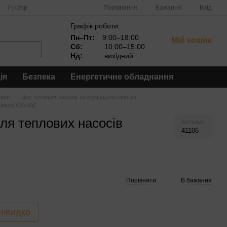
Порівняння
Рус
Укр
Бажання
Вхід
Графік роботи:
Пн–Пт:
9:00–18:00
Мій кошик
Сб:
10:00–15:00
Нд:
вихідний
ія
Безпека
Енергетичне обладнання
тини
Для теплових насосів та осушувачів повітря
irland X20-16C
ля теплових насосів
Артикул
41106
Порівняти
В бажання
 швидко