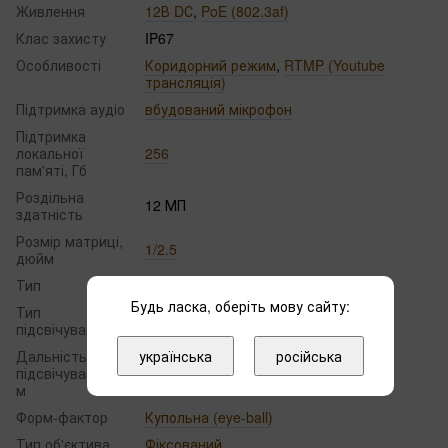
Живлення
12В DС
,
PoE (802.3af)
Клас захисту
IP67
Особливості
Коридорний режим
,
RTMP (Youtube
трансляція)
Підтримка аудіо
вбудований мікрофон
Підтримка
локальної
256
пам'яті, Гб
Роздільна
12 МП
здатність
Розмір матриці,
1/2.5
дюйм
Тип
IP
Будь ласка, оберіть мову сайту:
Тип
ІЧ+Видиме світло
підсвічування
українська
російська
Дальність
підсвічування,
30 і менше
м
Форм-фактор
Купольна (eye-ball)
Тип об'єктива
Фіксований