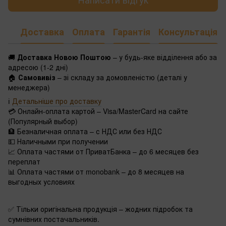
Доставка
Оплата
Гарантія
Консультація
🚚
Доставка Новою Поштою
– у будь-яке відділення або за
адресою (1-2 дні)
🏠
Самовивіз
– зі складу за домовленістю (деталі у
менеджера)
ℹ️
Детальніше про доставку
💳 Онлайн-оплата картой – Visa/MasterCard на сайте
(Популярный выбор)
🏦 Безналичная оплата – с НДС или без НДС
💵 Наличными при получении
📈 Оплата частями от ПриватБанка – до 6 месяцев без
переплат
📊 Оплата частями от monobank – до 8 месяцев на
выгодных условиях
✅ Тільки оригінальна продукція – жодних підробок та
сумнівних постачальників.