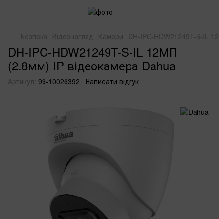
Безпека
Відеонагляд
Камери
DH-IPC-HDW21249T-S-IL 12
DH-IPC-HDW21249T-S-IL 12МП
(2.8мм) IP відеокамера Dahua
Артикул:
99-10026392
Написати відгук