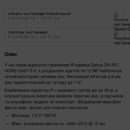
ОПЛАТА ЧАСТИНАМИ ПРИВАТБАНКУ
6 платежів по 1 432.50 грн
ПОКУПКА ЧАСТИНАМИ
6 платежів по 1 432.50 грн
Опис
У системах відеоспостереження IP-камера Dahua DH-IPC-
HDW21249T-S-IL з роздільною здатністю 12 МП забезпечує
чіткий моніторинг великих зон. Фіксований об'єктив 2,8 мм
дає горизонтальний кут огляду до 112°.
Комбінована підсвітка ІЧ + видимого світла діє до 30 м, а
інтелектуальна аналітика виявляє перетин лінії, вторгнення
та класифікує людину чи транспорт. Вбудований мікрофон
фіксує звук, зручно для повного контролю.
Матриця: 1/2.5" CMOS
Макс. роздільна здатність: 4480×2512 @ 15 fps