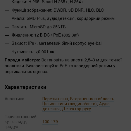
Кодеки: H.265, Smart H.265+, H.264+
Функції зображення: DWDR, 3D DNR, HLC, BLC
Аналіз: SMD Plus, аудіодетекція, коридорний режим
Пам'ять: MicroSD до 256 ГБ
Живлення: 12 В DC / PoE (802.3af)
Захист: IP67, металевий білий корпус eye-ball
Чутливість: <0,001 лк
Порада майстра:
Встановіть на висоті 2,5–3 м для точної
аналітики. Використовуйте PoE та коридорний режим у
вертикальних сценах.
Характеристики
Аналітика
Перетин лінії
,
Вторгнення в область
,
Цільові типи (людина/авто)
,
Аудіо
детекція
,
Детектор руху
Горизонтальний
кут огляду,
100-179
градус