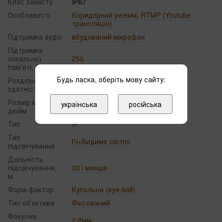
Клас захисту
IP67
Особливості
Коридорний режим
,
RTMP (Youtube
трансляція)
Підтримка аудіо
вбудований мікрофон
Підтримка
локальної
256
пам'яті, Гб
Будь ласка, оберіть мову сайту:
Роздільна
4 МП
здатність
Розмір матриці,
українська
російська
1/2.9
дюйм
Тип
IP
Тип
ІЧ+Видиме світло
підсвічування
Дальність
підсвічування,
30 і менше
м
Форм-фактор
Купольна (eye-ball)
Тип об'єктива
Фіксований
Фокусна
2.8мм