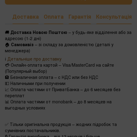
Доставка
Оплата
Гарантія
Консультація
🚚
Доставка Новою Поштою
– у будь-яке відділення або за
адресою (1-2 дні)
🏠
Самовивіз
– зі складу за домовленістю (деталі у
менеджера)
ℹ️
Детальніше про доставку
💳 Онлайн-оплата картой – Visa/MasterCard на сайте
(Популярный выбор)
🏦 Безналичная оплата – с НДС или без НДС
💵 Наличными при получении
📈 Оплата частями от ПриватБанка – до 6 месяцев без
переплат
📊 Оплата частями от monobank – до 8 месяцев на
выгодных условиях
✅ Тільки оригінальна продукція – жодних підробок та
сумнівних постачальників.
🔒 Гарантія виробника – від 12 місяців і більше.