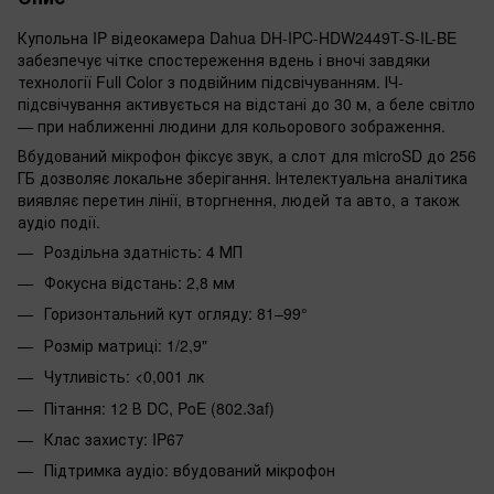
Купольна IP відеокамера Dahua DH-IPC-HDW2449T-S-IL-BE
забезпечує чітке спостереження вдень і вночі завдяки
технології Full Color з подвійним підсвічуванням. ІЧ-
підсвічування активується на відстані до 30 м, а беле світло
— при наближенні людини для кольорового зображення.
Вбудований мікрофон фіксує звук, а слот для microSD до 256
ГБ дозволяє локальне зберігання. Інтелектуальна аналітика
виявляє перетин лінії, вторгнення, людей та авто, а також
аудіо події.
Роздільна здатність: 4 МП
Фокусна відстань: 2,8 мм
Горизонтальний кут огляду: 81–99°
Розмір матриці: 1/2,9"
Чутливість: <0,001 лк
Пітання: 12 В DC, PoE (802.3af)
Клас захисту: IP67
Підтримка аудіо: вбудований мікрофон