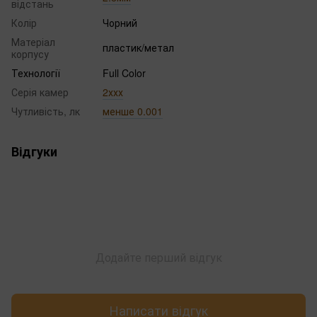
відстань
Колір
Чорний
Матеріал
пластик/метал
корпусу
Технології
Full Color
Серія камер
2ххх
Чутливість, лк
менше 0.001
Відгуки
Додайте перший відгук
Написати відгук