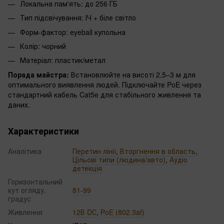
Локальна пам'ять: до 256 ГБ
Тип підсвічування: ІЧ + біле світло
Форм-фактор: eyeball купольна
Колір: чорний
Матеріал: пластик/метал
Порада майстра:
Встановлюйте на висоті 2,5–3 м для
оптимального виявлення людей. Підключайте PoE через
стандартний кабель Cat5e для стабільного живлення та
даних.
Характеристики
Аналітика
Перетин лінії
,
Вторгнення в область
,
Цільові типи (людина/авто)
,
Аудіо
детекція
Горизонтальний
кут огляду,
81-99
градус
Живлення
12В DС
,
PoE (802.3af)