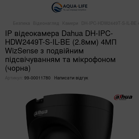
Безпека
Відеонагляд
Камери
DH-IPC-HDW2449T-S-IL-BE 4
IP відеокамера Dahua DH-IPC-
HDW2449T-S-IL-BE (2.8мм) 4МП
WizSense з подвійним
підсвічуванням та мікрофоном
(чорна)
Артикул:
99-00011780
Написати відгук