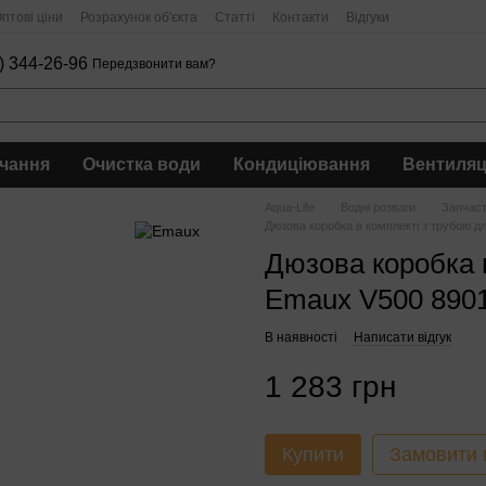
птові ціни
Розрахунок об'єкта
Статті
Контакти
Відгуки
) 344-26-96
Передзвонити вам?
чання
Очистка води
Кондиціювання
Вентиляц
Aqua-Life
Водні розваги
Запчас
Дюзова коробка в комплекті з трубою 
Дюзова коробка 
Emaux V500 890
В наявності
Написати відгук
1 283 грн
Купити
Замовити