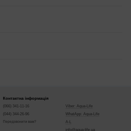
Контактна інформація
(066) 341-11-16
Viber: Aqua-Life
(044) 344-26-96
WhatApp: Aqua-Life
A-L
Передзвонити вам?
info@aqua-life.ua