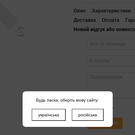
Опис
Характеристики
Доставка
Оплата
Гар
Новий відгук або комент
Будь ласка, оберіть мову сайту:
Оцініть товар
українська
російська
Надіслати