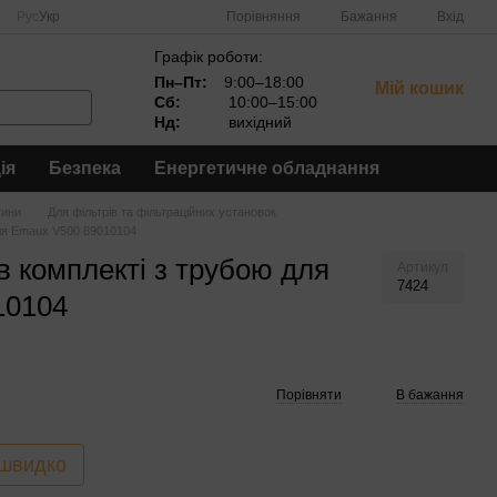
Порівняння
Рус
Укр
Бажання
Вхід
Графік роботи:
Пн–Пт:
9:00–18:00
Мій кошик
Сб:
10:00–15:00
Нд:
вихідний
ія
Безпека
Енергетичне обладнання
тини
Для фільтрів та фільтраційних установок
для Emaux V500 89010104
в комплекті з трубою для
Артикул
7424
10104
Порівняти
В бажання
 швидко