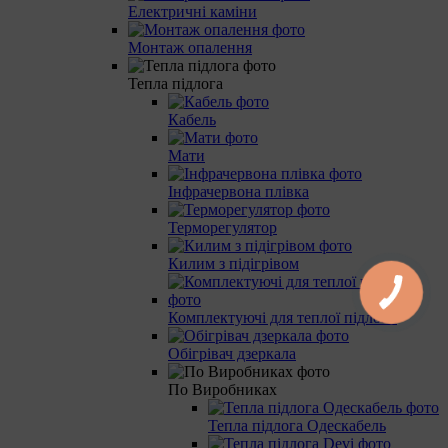
Електричні каміни
Монтаж опалення
Тепла підлога
Кабель
Мати
Інфрачервона плівка
Терморегулятор
Килим з підігрівом
Комплектуючі для теплої підлоги
Обігрівач дзеркала
По Виробниках
Тепла підлога Одескабель