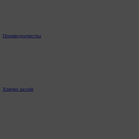
Промводоочистка
Хімічні засоби