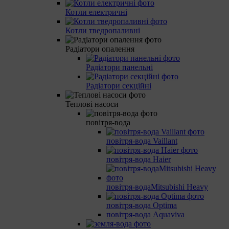
Котли електричні
Котли тведропаливні
Радіатори опалення
Радіатори панельні
Радіатори секційні
Теплові насоси
повітря-вода
повітря-вода Vaillant
повітря-вода Haier
повітря-водаMitsubishi Heavy
повітря-вода Optima
повітря-вода Aquaviva