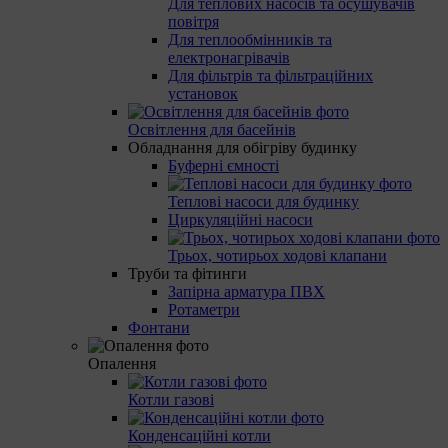
Для теплових насосів та осушувачів
повітря
Для теплообмінників та
електронагрівачів
Для фільтрів та фільтраційних
установок
Освітлення для басейнів
Обладнання для обігріву будинку
Буферні ємності
Теплові насоси для будинку
Циркуляційні насоси
Трьох, чотирьох ходові клапани
Труби та фітинги
Запірна арматура ПВХ
Ротаметри
Фонтани
Опалення
Котли газові
Конденсаційні котли