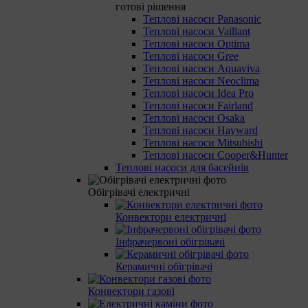
готові рішення
Теплові насоси Panasonic
Теплові насоси Vaillant
Теплові насоси Optima
Теплові насоси Gree
Теплові насоси Aquaviva
Теплові насоси Neoclima
Теплові насоси Idea Pro
Теплові насоси Fairland
Теплові насоси Osaka
Теплові насоси Hayward
Теплові насоси Mitsubishi
Теплові насоси Cooper&Hunter
Теплові насоси для басейнів
Обігрівачі електричні
Конвектори електричні
Інфрачервоні обігрівачі
Керамичні обігрівачі
Конвектори газові