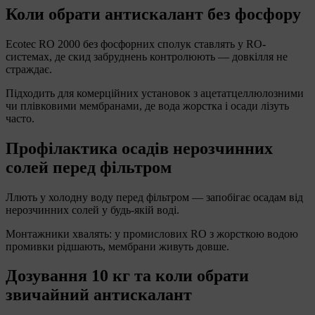
Коли обрати антискалант без фосфору
Ecotec RO 2000 без фосфорних сполук ставлять у RO-
системах, де скид забруднень контролюють — довкілля не
страждає.
Підходить для комерційних установок з ацетатцеллюлозними
чи плівковими мембранами, де вода жорстка і осади лізуть
часто.
Профілактика осадів нерозчинних
солей перед фільтром
Ллють у холодну воду перед фільтром — запобігає осадам від
нерозчинних солей у будь-якій воді.
Монтажники хвалять: у промислових RO з жорсткою водою
промивки рідшають, мембрани живуть довше.
Дозування 10 кг та коли обрати
звичайний антискалант