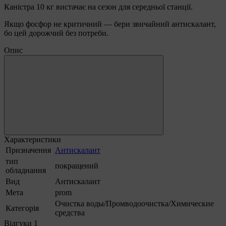
Каністра 10 кг вистачає на сезон для середньої станції.
Якщо фосфор не критичний — бери звичайний антискалант,
бо цей дорожчий без потреби.
Опис
Характеристики
Призначення
Антискалант
тип
покращений
обладнання
Вид
Антискалант
Мета
prom
Очистка воды/Промводоочистка/Химические
Категорія
средства
Відгуки
1