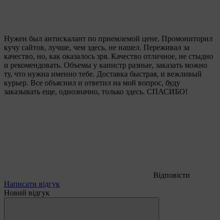
Нужен был антискалант по приемлемой цене. Промониторил
кучу сайтов, лучше, чем здесь, не нашел. Переживал за
качество, но, как оказалось зря. Качество отличное, не стыдно
и рекомендовать. Объемы у канистр разные, заказать можно
ту, что нужна именно тебе. Доставка быстрая, и вежливый
курьер. Все объяснил и ответил на мой вопрос, буду
заказывать еще, однозначно, только здесь. СПАСИБО!
Відповісти
Написати відгук
Новий відгук