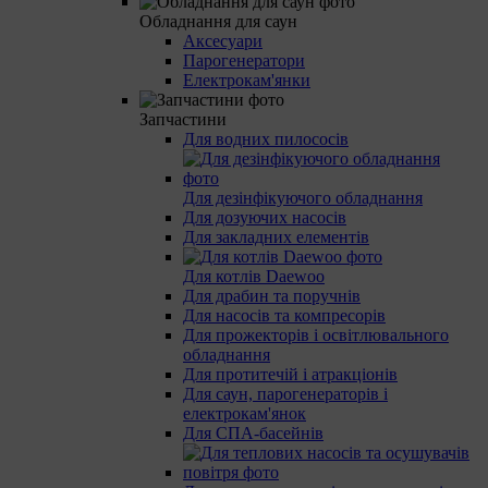
Обладнання для саун
Аксесуари
Парогенератори
Електрокам'янки
Запчастини
Для водних пилососів
Для дезінфікуючого обладнання
Для дозуючих насосів
Для закладних елементів
Для котлів Daewoo
Для драбин та поручнів
Для насосів та компресорів
Для прожекторів і освітлювального
обладнання
Для протитечій і атракціонів
Для саун, парогенераторів і
електрокам'янок
Для СПА-басейнів