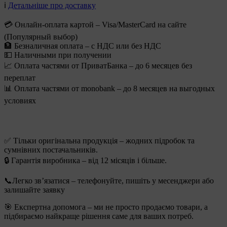
ℹ️
Детальніше про доставку
💳 Онлайн-оплата картой – Visa/MasterCard на сайте
(Популярный выбор)
🏦 Безналичная оплата – с НДС или без НДС
💵 Наличными при получении
📈 Оплата частями от ПриватБанка – до 6 месяцев без
переплат
📊 Оплата частями от monobank – до 8 месяцев на выгодных
условиях
✅ Тільки оригінальна продукція – жодних підробок та
сумнівних постачальників.
🔒 Гарантія виробника – від 12 місяців і більше.
📞Легко зв’язатися – телефонуйте, пишіть у месенджери або
залишайте заявку
🎯 Експертна допомога – ми не просто продаємо товари, а
підбираємо найкраще рішення саме для ваших потреб.