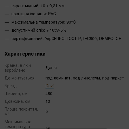
екран: мідний, 10 х 0,21 мм
зовнішня ізоляція: PVС
максимальна температура: 90°C
допустимий опір: + 10%/-5%
сертифікований: УкрСЕПРО, ГОСТ Р, IEC800, DEMKO, CE
Характеристики
Країна, в якій
Данія
вироблено
Де монтується
под ламинат, под линолеум, под паркет
Бренд
Devi
Ширина, см
480
Довжина, см
10
Площа покриття,
5
м²
Максимальна
температура
85