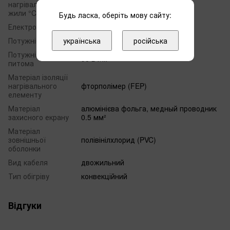
нагрівальної
жили °C
Будь ласка, оберіть мову сайту:
Електроживлення
220
Потужність
українська
500
російська
Потужність
90 Вт/м
питома
Матеріал ізоляції
нагрівального
фторполімер (FEP)
елементу
Матеріал
алюмінієва фольга, медный проводник
захисного екрану
0.5 мм²
Матеріал
зовнішньої
полівінілхлорид (PVC)
оболонки
Вид кабеля
двожильний
Тип обігріву
конвекційний
Відгуки