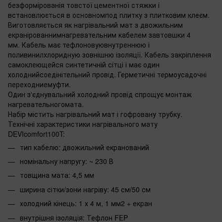
безформірованія товстої цементної стяжки і
встановлюється в основномпод плитку з плитковим клеєм.
Виготовляється як нагрівальний мат з двожильним
екранірованнимнагревательним кабелем завтовшки 4
мм. Кабель має тефлоновуювнутреннюю і
поливинилхлоридную зовнішню ізоляції. Кабель закріплення
самоклеющейся синтетичній сітці і має один
холоднийсоедінітельний провід. Герметичні термоусадочні
переходниемуфти.
Один з'єднувальний холодний провід спрощує монтаж
нагревательногомата.
Набір містить нагрівальний мат і гофровану трубку.
Технічні характеристики нагрівального мату
DEVIcomfort100T:
тип кабелю: двожильний екранований
номінальну напругу: ~ 230 В
товщина мата: 4,5 мм
ширина сітки/зони нагріву: 45 см/50 см
холодний кінець: 1 х 4 м, 1 мм2 + екран
внутрішня ізоляція: Тефлон FEP