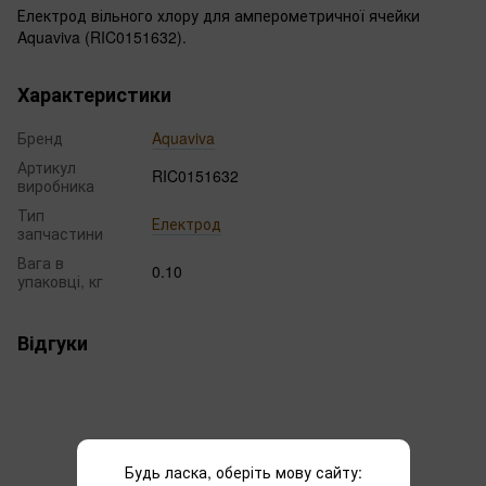
Електрод вільного хлору для амперометричної ячейки
Aquaviva (RIC0151632).
Характеристики
Бренд
Aquaviva
Артикул
RIC0151632
виробника
Тип
Електрод
запчастини
Вага в
0.10
упаковці, кг
Відгуки
Будь ласка, оберіть мову сайту: