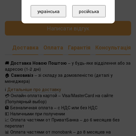
Додайте перший відгук
українська
російська
Написати відгук
Доставка
Оплата
Гарантія
Консультація
🚚
Доставка Новою Поштою
– у будь-яке відділення або за
адресою (1-2 дні)
🏠
Самовивіз
– зі складу за домовленістю (деталі у
менеджера)
ℹ️
Детальніше про доставку
💳 Онлайн-оплата картой – Visa/MasterCard на сайте
(Популярный выбор)
🏦 Безналичная оплата – с НДС или без НДС
💵 Наличными при получении
📈 Оплата частями от ПриватБанка – до 6 месяцев без
переплат
📊 Оплата частями от monobank – до 8 месяцев на