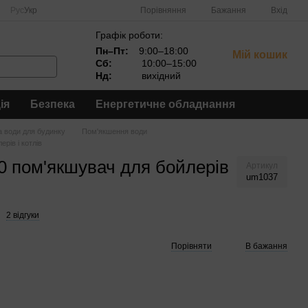
Порівняння
Рус
Укр
Бажання
Вхід
Графік роботи:
Пн–Пт:
9:00–18:00
Мій кошик
Сб:
10:00–15:00
Нд:
вихідний
ія
Безпека
Енергетичне обладнання
 води для будинку
Пом'якшення води
рів і котлів
00 пом'якшувач для бойлерів
Артикул
um1037
2 відгуки
Порівняти
В бажання