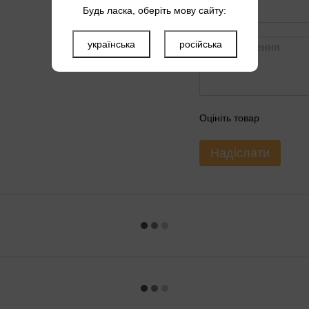
Будь ласка, оберіть мову сайту:
українська
російська
Оцініть товар
Надіслати