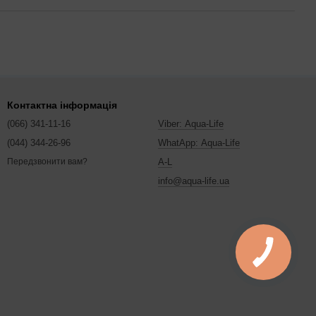
Контактна інформація
(066) 341-11-16
Viber: Aqua-Life
(044) 344-26-96
WhatApp: Aqua-Life
A-L
Передзвонити вам?
info@aqua-life.ua