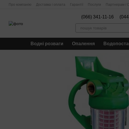
Перейти до основного контенту
Про компанію
Доставка і оплата
Гарантії
Послуги
Партнерам / О
(066) 341-11-16
(044
Водні розваги
Опалення
Водопоста