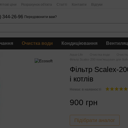
птові ціни
Розрахунок об'єкта
Статті
Контакти
Відгуки
) 344-26-96
Передзвонити вам?
чання
Очистка води
Кондиціювання
Вентиляц
Aqua-Life
Очистка води
Очистка
Фільтр Scalex-200 пом'якшувач для бойле
Фільтр Scalex-2
і котлів
Немає в наявності
900 грн
Підібрати аналог