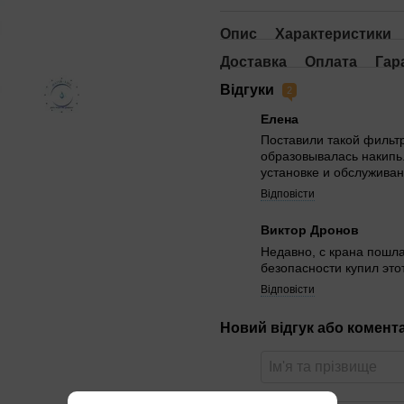
Опис
Характеристики
Доставка
Оплата
Гар
Відгуки
2
Елена
Поставили такой фильтр
образовывалась накипь.
установке и обслуживан
Відповісти
Виктор Дронов
Недавно, с крана пошла
безопасности купил это
Відповісти
Новий відгук або комент