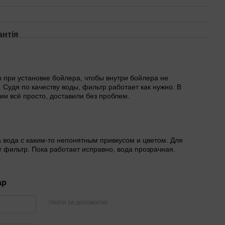
антія
 при установке бойлера, чтобы внутри бойлера не
 Судя по качеству воды, фильтр работает как нужно. В
ии всё просто, доставили без проблем.
 вода с каким-то непонятным привкусом и цветом. Для
т фильтр. Пока работает исправно, вода прозрачная.
ар
Увійти за допомогою