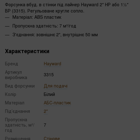
Форсунка вбуд. в стінки під лайнер Hayward 2" НР або 1½"
ВР (3315). Регульоване кругле сопло.
Матеріал: ABS пластик
Пропускна здатність: 7 м³/год
З'єднання: зовнішнє 2", внутрішнє 50 мм
Характеристики
Бренд
Hayward
Артикул
3315
виробника
Вид форсунки
Для подачі
Колір
Білий
Матеріал
АБС-пластик
Під’єднання
2"
Пропускна
здатність, м³/
7
год
Розміщення
Стінове