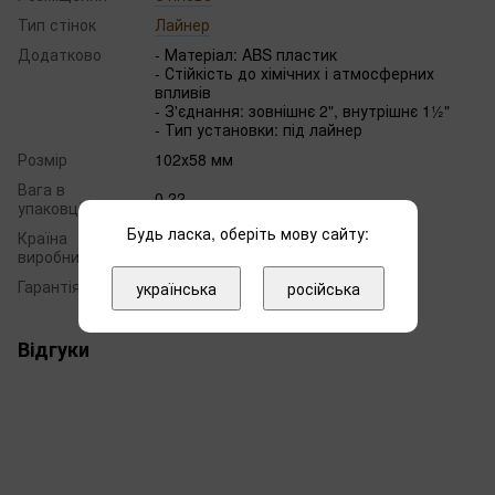
Тип стінок
Лайнер
Додатково
- Матеріал: ABS пластик
- Стійкість до хімічних і атмосферних
впливів
- З'єднання: зовнішнє 2", внутрішнє 1½"
- Тип установки: під лайнер
Розмір
102х58 мм
Вага в
0.22
упаковці, кг
Будь ласка, оберіть мову сайту:
Країна
Франція
виробник
Гарантія
12 місяців
українська
російська
Відгуки