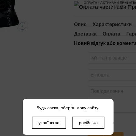
ОПЛАТА ЧАСТИНАМИ ПРИВАТБ
4 платежі по 11 661.00 грн
Опис
Характеристики
Доставка
Оплата
Гар
Новий відгук або комент
Будь ласка, оберіть мову сайту:
Оцініть товар
українська
російська