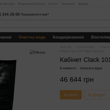
птові ціни
Розрахунок об'єкта
Статті
Контакти
Відгуки
) 344-26-96
Передзвонити вам?
чання
Очистка води
Кондиціювання
Вентиляц
Aqua-Life
Очистка води
Очистка
Кабінет Clack 1017 Pallas Filtrons X1
Кабінет Clack 101
В наявності
Написати відгук
46 644 грн
Купити
В кредит