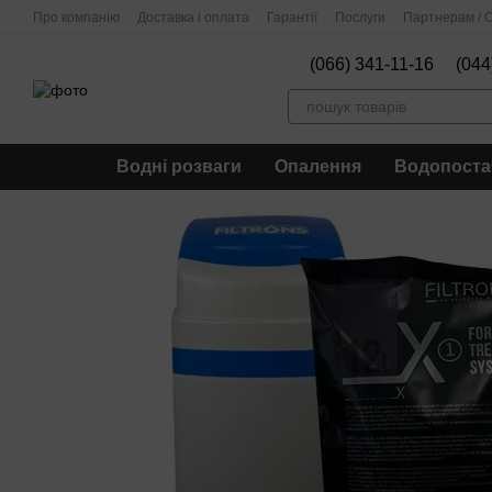
Перейти до основного контенту
Про компанію
Доставка і оплата
Гарантії
Послуги
Партнерам / О
(066) 341-11-16
(044
Водні розваги
Опалення
Водопоста