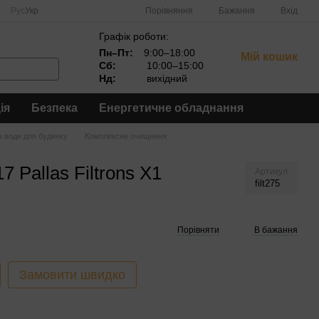
Порівняння
Рус
Укр
Бажання
Вхід
Графік роботи:
Пн–Пт:
9:00–18:00
Мій кошик
Сб:
10:00–15:00
Нд:
вихідний
ія
Безпека
Енергетичне обладнання
 води для будинку
Комплексне очищення
7 Pallas Filtrons X1
Артикул
filt275
Порівняти
В бажання
Замовити швидко