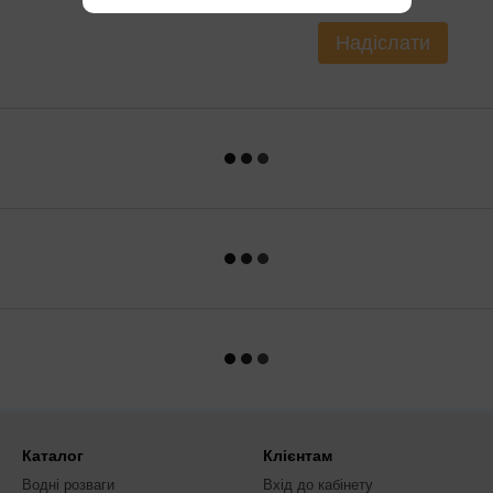
Надіслати
Каталог
Клієнтам
Водні розваги
Вхід до кабінету