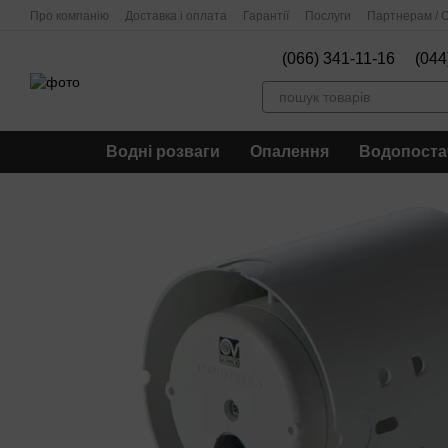
Перейти до основного контенту
Про компанію
Доставка і оплата
Гарантії
Послуги
Партнерам / О
(066) 341-11-16
(044
Водні розваги
Опалення
Водопоста