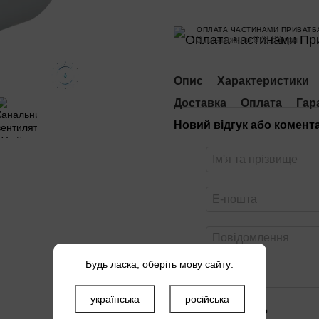
ОПЛАТА ЧАСТИНАМИ ПРИВАТБ
3 платежі по 978.33 грн
Опис
Характеристики
Доставка
Оплата
Гар
Новий відгук або комент
Будь ласка, оберіть мову сайту:
українська
російська
Оцініть товар