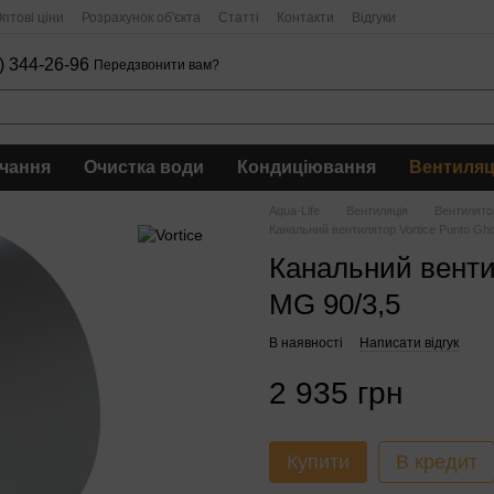
птові ціни
Розрахунок об'єкта
Статті
Контакти
Відгуки
) 344-26-96
Передзвонити вам?
чання
Очистка води
Кондиціювання
Вентиляц
Aqua-Life
Вентиляція
Вентилято
Канальний вентилятор Vortice Punto Gh
Канальний вентил
MG 90/3,5
В наявності
Написати відгук
2 935 грн
Купити
В кредит