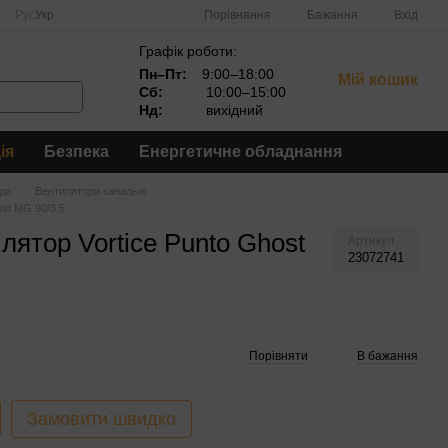
Порівняння
Рус
Укр
Бажання
Вхід
Графік роботи:
Пн–Пт:
9:00–18:00
Мій кошик
Сб:
10:00–15:00
Нд:
вихідний
ія
Безпека
Енергетичне обладнання
ри
Вентилятори канальні
ost MG 90/3,5
ятор Vortice Punto Ghost
Артикул
23072741
Порівняти
В бажання
Замовити швидко