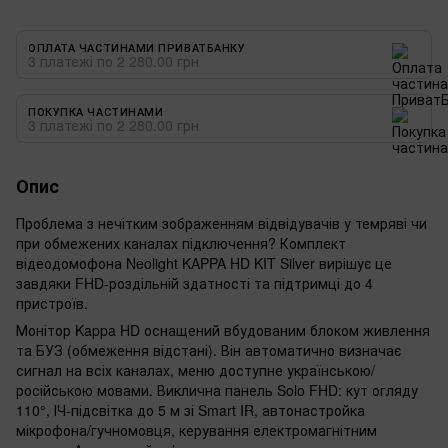
ОПЛАТА ЧАСТИНАМИ ПРИВАТБАНКУ
3 платежі по 2 280.00 грн
ПОКУПКА ЧАСТИНАМИ
3 платежі по 2 280.00 грн
Опис
Проблема з нечітким зображенням відвідувачів у темряві чи
при обмежених каналах підключення? Комплект
відеодомофона Neolight KAPPA HD KIT Silver вирішує це
завдяки FHD-роздільній здатності та підтримці до 4
пристроїв.
Монітор Kappa HD оснащений вбудованим блоком живлення
та БУЗ (обмеження відстані). Він автоматично визначає
сигнал на всіх каналах, меню доступне українською/
російською мовами. Виклична панель Solo FHD: кут огляду
110°, ІЧ-підсвітка до 5 м зі Smart IR, автонастройка
мікрофона/гучномовця, керування електромагнітним