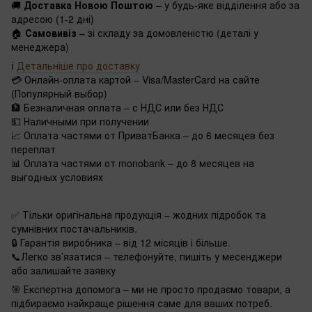
🚚
Доставка Новою Поштою
– у будь-яке відділення або за
адресою (1-2 дні)
🏠
Самовивіз
– зі складу за домовленістю (деталі у
менеджера)
ℹ️
Детальніше про доставку
💳 Онлайн-оплата картой – Visa/MasterCard на сайте
(Популярный выбор)
🏦 Безналичная оплата – с НДС или без НДС
💵 Наличными при получении
📈 Оплата частями от ПриватБанка – до 6 месяцев без
переплат
📊 Оплата частями от monobank – до 8 месяцев на
выгодных условиях
✅ Тільки оригінальна продукція – жодних підробок та
сумнівних постачальників.
🔒 Гарантія виробника – від 12 місяців і більше.
📞Легко зв’язатися – телефонуйте, пишіть у месенджери
або залишайте заявку
🎯 Експертна допомога – ми не просто продаємо товари, а
підбираємо найкраще рішення саме для ваших потреб.