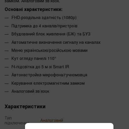
замком. Аналоговий зв’язок.
Основні характеристики:
FHD-роздільна здатність (1080p)
Підтримка до 4 каналів/пристроїв
Вбудований блок живлення (БЖ) та БУЗ
Автоматичне визначення сигналу на каналах
Меню українською/російською мовами
Кут огляду панелі 110°
ІЧ-підсвітка до 5 м зі Smart IR
Автонастройка мікрофона/гучномовця
Керування електромагнітним замком
Аналоговий зв’язок
Характеристики
Тип
Аналоговий
підключення