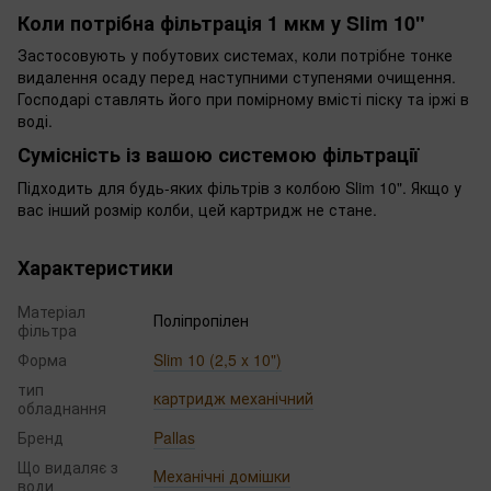
Коли потрібна фільтрація 1 мкм у Slim 10"
Застосовують у побутових системах, коли потрібне тонке
видалення осаду перед наступними ступенями очищення.
Господарі ставлять його при помірному вмісті піску та іржі в
воді.
Сумісність із вашою системою фільтрації
Підходить для будь-яких фільтрів з колбою Slim 10". Якщо у
вас інший розмір колби, цей картридж не стане.
Характеристики
Матеріал
Поліпропілен
фільтра
Форма
Slim 10 (2,5 x 10")
тип
картридж механічний
обладнання
Бренд
Pallas
Що видаляє з
Механічні домішки
води