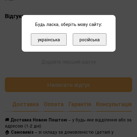
Відгуки
Будь ласка, оберіть мову сайту:
українська
російська
Додайте перший відгук
Написати відгук
Доставка
Оплата
Гарантія
Консультація
🚚
Доставка Новою Поштою
– у будь-яке відділення або за
адресою (1-2 дні)
🏠
Самовивіз
– зі складу за домовленістю (деталі у