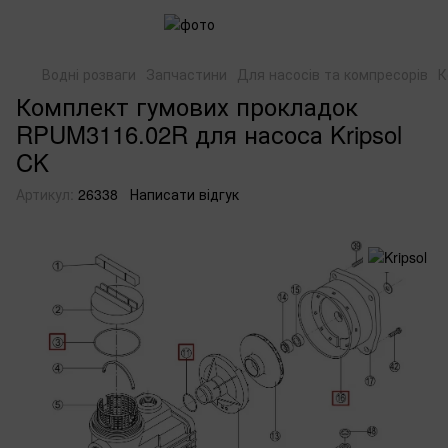
Водні розваги
Запчастини
Для насосів та компресорів
К
Комплект гумових прокладок
RPUM3116.02R для насоса Kripsol
CK
Артикул:
26338
Написати відгук