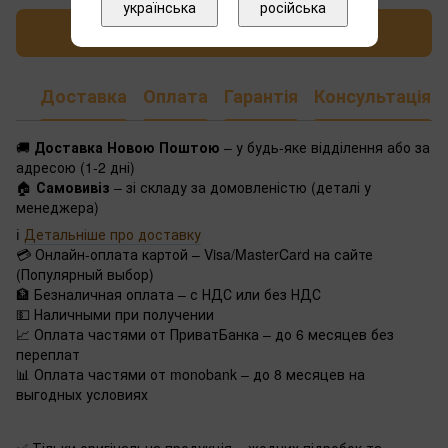
українська
російська
Написати відгук
Доставка
Оплата
Гарантія
Консультація
🚚
Доставка Новою Поштою
– у будь-яке відділення або за
адресою (1-2 дні)
🏠
Самовивіз
– зі складу за домовленістю (деталі у
менеджера)
ℹ️
Детальніше про доставку
💳 Онлайн-оплата картой – Visa/MasterCard на сайте
(Популярный выбор)
🏦 Безналичная оплата – с НДС или без НДС
💵 Наличными при получении
📈 Оплата частями от ПриватБанка – до 6 месяцев без
переплат
📊 Оплата частями от monobank – до 8 месяцев на
выгодных условиях
✅ Тільки оригінальна продукція – жодних підробок та