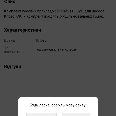
Опис
Комплект гумових прокладок RPUM3116.02R для насоса
Kripsol CK. У комплект входять 5 ущільнювальних гумок.
Характеристики
Бренд
Kripsol
Тип
Ущільнювальне кільце
запчастини
Відгуки
Додайте перший відгук
Будь ласка, оберіть мову сайту: