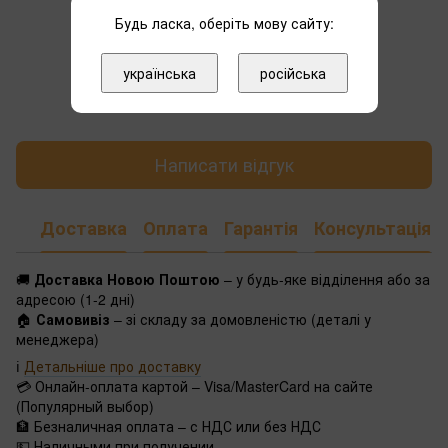
Будь ласка, оберіть мову сайту:
українська
російська
Додайте перший відгук
Написати відгук
Доставка
Оплата
Гарантія
Консультація
🚚
Доставка Новою Поштою
– у будь-яке відділення або за
адресою (1-2 дні)
🏠
Самовивіз
– зі складу за домовленістю (деталі у
менеджера)
ℹ️
Детальніше про доставку
💳 Онлайн-оплата картой – Visa/MasterCard на сайте
(Популярный выбор)
🏦 Безналичная оплата – с НДС или без НДС
💵 Наличными при получении