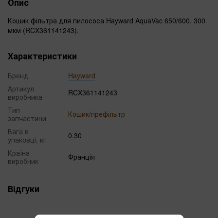
Опис
Кошик фільтра для пилососа Hayward AquaVac 650/600, 300
мкм (RCX361141243).
Характеристики
Бренд
Hayward
Артикул
RCX361141243
виробника
Тип
Кошик/префільтр
запчастини
Вага в
0.30
упаковці, кг
Країна
Франція
виробник
Відгуки