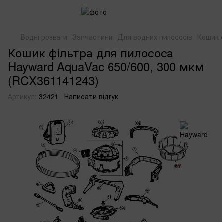
Водні розваги
Запчастини
Для водних пилососів
Кошик 
Кошик фільтра для пилососа
Hayward AquaVac 650/600, 300 мкм
(RCX361141243)
Артикул:
32421
Написати відгук