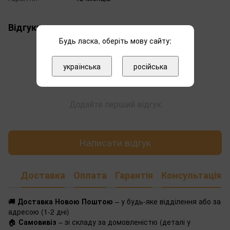
Відгуки
Будь ласка, оберіть мову сайту:
українська
російська
Додайте перший відгук
Написати відгук
Доставка
Оплата
Гарантія
Консультація
🚚
Доставка Новою Поштою
– у будь-яке відділення або за
адресою (1-2 дні)
🏠
Самовивіз
– зі складу за домовленістю (деталі у