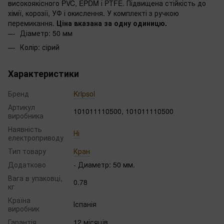
високоякісного PVC, EPDM і PTFE. Підвищена стійкість до
хімії, корозії, УФ і окислення. У комплекті з ручкою
перемикання.
Ціна вказана за одну одиницю.
Діаметр: 50 мм
Колір: сірий
Характеристики
Бренд
Kripsol
Артикул
101011110500, 101011110500
виробника
Наявність
Ні
електроприводу
Тип товару
Кран
Додатково
- Диаметр: 50 мм.
Вага в упаковці,
0.78
кг
Країна
Іспанія
виробник
Гарантія
12 місяців