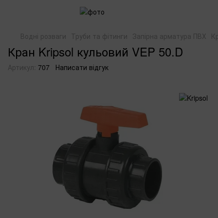
Водні розваги
Труби та фітинги
Запірна арматура ПВХ
К
Кран Kripsol кульовий VEP 50.D
Артикул:
707
Написати відгук