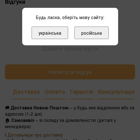
Відгуки
Будь ласка, оберіть мову сайту:
українська
російська
Додайте перший відгук
Написати відгук
Доставка
Оплата
Гарантія
Консультація
🚚
Доставка Новою Поштою
– у будь-яке відділення або за
адресою (1-2 дні)
🏠
Самовивіз
– зі складу за домовленістю (деталі у
менеджера)
ℹ️
Детальніше про доставку