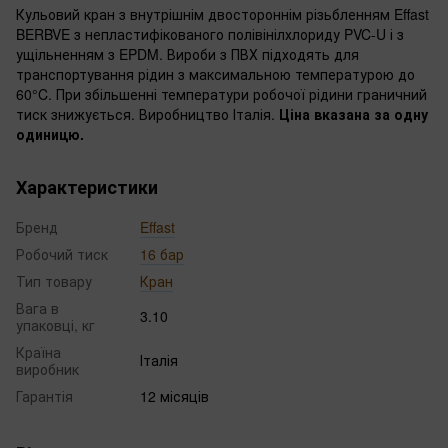
Кульовий кран з внутрішнім двостороннім різьбленням Effast
BERBVE з непластифікованого полівінілхлориду PVC-U і з
ущільненням з EPDM. Вироби з ПВХ підходять для
транспортування рідин з максимальною температурою до
60°C. При збільшенні температури робочої рідини граничний
тиск знижується. Виробництво Італія.
Ціна вказана за одну
одиницю.
Характеристики
Бренд
Effast
Робочий тиск
16 бар
Тип товару
Кран
Вага в
3.10
упаковці, кг
Країна
Італія
виробник
Гарантія
12 місяців