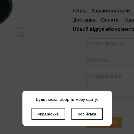
Опис
Характеристики
Доставка
Оплата
Гар
Новий відгук або комент
Будь ласка, оберіть мову сайту:
Оцініть товар
українська
російська
Надіслати