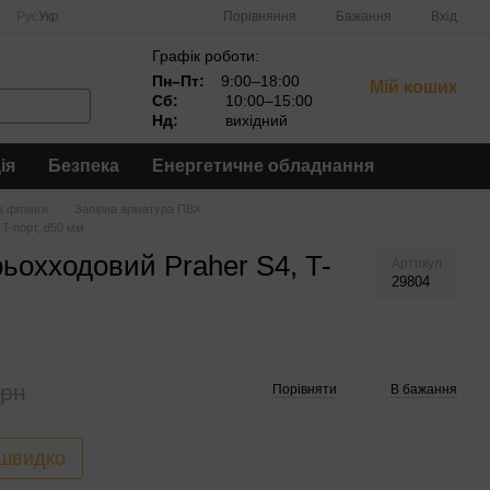
Порівняння
Рус
Укр
Бажання
Вхід
Графік роботи:
Пн–Пт:
9:00–18:00
Мій кошик
Сб:
10:00–15:00
Нд:
вихідний
ія
Безпека
Енергетичне обладнання
а фітинги
Запірна арматура ПВХ
 T-порт, d50 мм
ьохходовий Praher S4, T-
Артикул
29804
грн
Порівняти
В бажання
 швидко