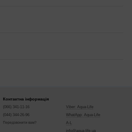
Контактна інформація
(066) 341-11-16
Viber: Aqua-Life
(044) 344-26-96
WhatApp: Aqua-Life
A-L
Передзвонити вам?
info@aqua-life.ua