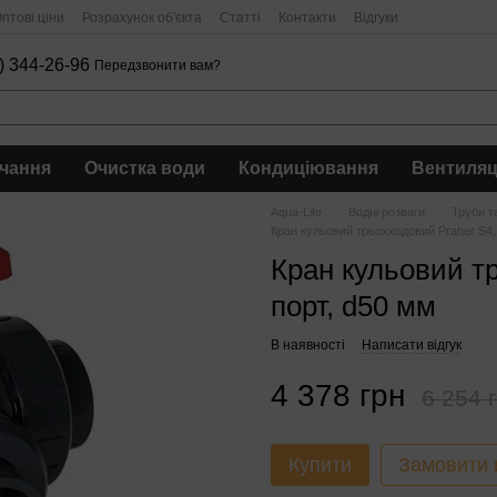
птові ціни
Розрахунок об'єкта
Статті
Контакти
Відгуки
) 344-26-96
Передзвонити вам?
чання
Очистка води
Кондиціювання
Вентиляц
Aqua-Life
Водні розваги
Труби т
Кран кульовий трьохходовий Praher S4,
Кран кульовий тр
порт, d50 мм
В наявності
Написати відгук
4 378 грн
6 254 
Купити
Замовити