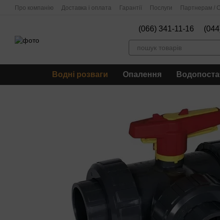
Перейти до основного контенту
Про компанію
Доставка і оплата
Гарантії
Послуги
Партнерам / О
(066) 341-11-16
(044
Водні розваги
Опалення
Водопоста