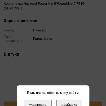
Крильчатка Hayward Power-Flo II/PowerLine 0.75 НР
(SPX8155T).
Характеристики
Бренд
Hayward
Тип
Крильчатка
запчастини
Відгуки
Додайте перший відгук
Будь ласка, оберіть мову сайту:
українська
російська