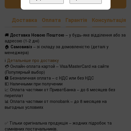
Написати відгук
Доставка
Оплата
Гарантія
Консультація
🚚
Доставка Новою Поштою
– у будь-яке відділення або за
адресою (1-2 дні)
🏠
Самовивіз
– зі складу за домовленістю (деталі у
менеджера)
ℹ️
Детальніше про доставку
💳 Онлайн-оплата картой – Visa/MasterCard на сайте
(Популярный выбор)
🏦 Безналичная оплата – с НДС или без НДС
💵 Наличными при получении
📈 Оплата частями от ПриватБанка – до 6 месяцев без
переплат
📊 Оплата частями от monobank – до 8 месяцев на
выгодных условиях
✅ Тільки оригінальна продукція – жодних підробок та
сумнівних постачальників.