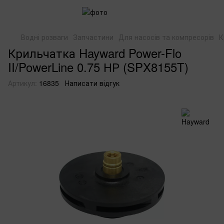
Водні розваги
Запчастини
Для насосів та компресорів
К
Крильчатка Hayward Power-Flo
II/PowerLine 0.75 НР (SPX8155T)
Артикул:
16835
Написати відгук