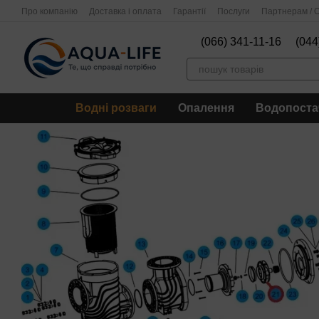
Перейти до основного контенту
Про компанію
Доставка і оплата
Гарантії
Послуги
Партнерам / О
(066) 341-11-16
(044
Водні розваги
Опалення
Водопоста