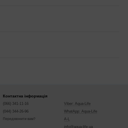
Контактна інформація
(066) 341-11-16
Viber: Aqua-Life
(044) 344-26-96
WhatApp: Aqua-Life
A-L
Передзвонити вам?
info@aqua-life.ua