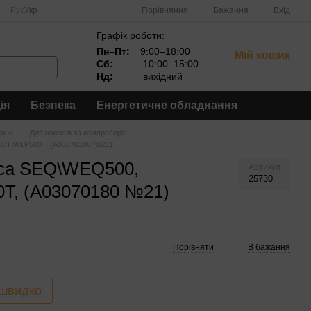
Порівняння
Рус
Укр
Бажання
Вхід
Графік роботи:
Пн–Пт:
9:00–18:00
Мій кошик
Сб:
10:00–15:00
Нд:
вихідний
ія
Безпека
Енергетичне обладнання
тини
Для насосів та компресорів
00T\WLP500T, (A03070180 №21)
оса SEQ\WEQ500,
Артикул
25730
T, (A03070180 №21)
Порівняти
В бажання
 швидко