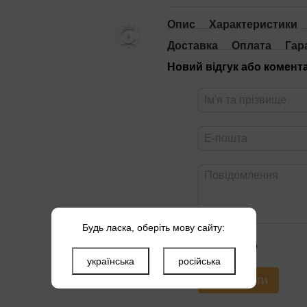
Опис
Характеристики
Доставка
Оплата
Гар
Новий відгук або комент
Будь ласка, оберіть мову сайту:
Оцініть товар
українська
російська
Надіслати