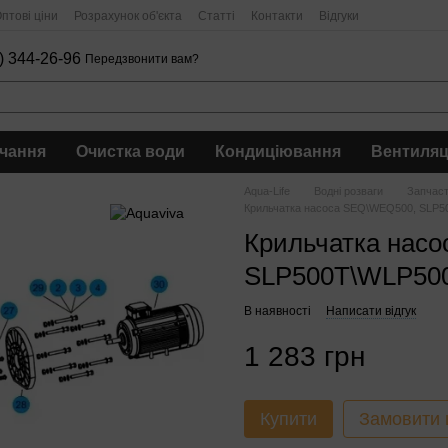
птові ціни
Розрахунок об'єкта
Статті
Контакти
Відгуки
) 344-26-96
Передзвонити вам?
чання
Очистка води
Кондиціювання
Вентиляц
Aqua-Life
Водні розваги
Запчас
Крильчатка насоса SEQ\WEQ500, SLP5
Крильчатка нас
SLP500T\WLP500
В наявності
Написати відгук
1 283 грн
Купити
Замовити