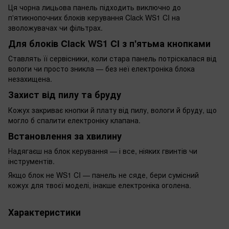
Ця чорна лицьова панель підходить виключно до
п'ятикнопочних блоків керування Clack WS1 CI на
зволожувачах чи фільтрах.
Для блоків Clack WS1 CI з п'ятьма кнопками
Ставлять її сервісники, коли стара панель потріскалася від
вологи чи просто зникла — без неї електроніка блока
незахищена.
Захист від пилу та бруду
Кожух закриває кнопки й плату від пилу, вологи й бруду, що
могло б спалити електроніку клапана.
Встановлення за хвилину
Надягаєш на блок керування — і все, ніяких гвинтів чи
інструментів.
Якщо блок не WS1 CI — панель не сяде, бери сумісний
кожух для твоєї моделі, інакше електроніка оголена.
Характеристики