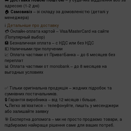
адресою (1-2 дні)
🏠
Самовивіз
– зі складу за домовленістю (деталі у
менеджера)
ℹ️
Детальніше про доставку
💳 Онлайн-оплата картой – Visa/MasterCard на сайте
(Популярный выбор)
🏦 Безналичная оплата – с НДС или без НДС
💵 Наличными при получении
📈 Оплата частями от ПриватБанка – до 6 месяцев без
переплат
📊 Оплата частями от monobank – до 8 месяцев на
выгодных условиях
✅ Тільки оригінальна продукція – жодних підробок та
сумнівних постачальників.
🔒 Гарантія виробника – від 12 місяців і більше.
📞Легко зв’язатися – телефонуйте, пишіть у месенджери
або залишайте заявку
🎯 Експертна допомога – ми не просто продаємо товари, а
підбираємо найкраще рішення саме для ваших потреб.