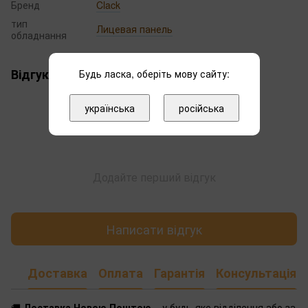
Бренд
Clack
тип
Лицевая панель
обладнання
Відгуки
Будь ласка, оберіть мову сайту:
українська
російська
Додайте перший відгук
Написати відгук
Доставка
Оплата
Гарантія
Консультація
🚚
Доставка Новою Поштою
– у будь-яке відділення або за