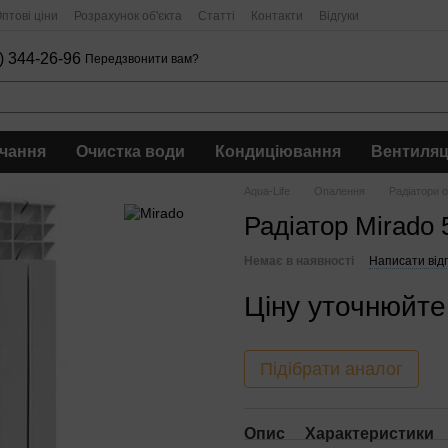
птові ціни
Розрахунок об'єкта
Статті
Контакти
Відгуки
) 344-26-96
Передзвонити вам?
чання
Очистка води
Кондиціювання
Вентиляц
Aqua-Life
Опалення
Радіатори 
Радіатор Mirado 
Немає в наявності
Написати відг
Ціну уточнюйте
Підібрати аналог
Опис
Характеристики