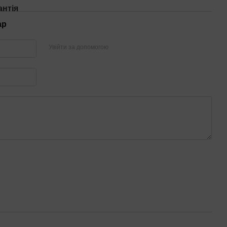
антія
ар
Увійти за допомогою