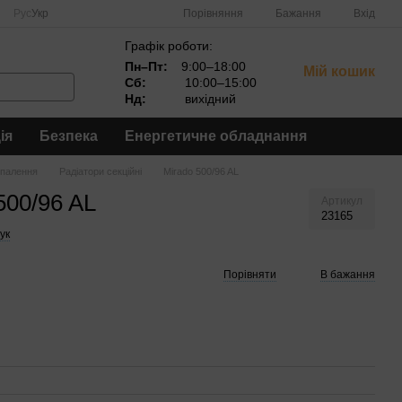
Порівняння
Рус
Укр
Бажання
Вхід
Графік роботи:
Пн–Пт:
9:00–18:00
Мій кошик
Сб:
10:00–15:00
Нд:
вихідний
ія
Безпека
Енергетичне обладнання
опалення
Радіатори секційні
Mirado 500/96 AL
500/96 AL
Артикул
23165
ук
Порівняти
В бажання