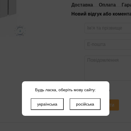
Доставка
Оплата
Гар
Новий відгук або комент
Будь ласка, оберіть мову сайту:
Оцініть товар
українська
російська
Надіслати