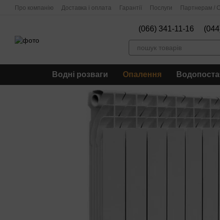
Перейти до основного контенту
Про компанію
Доставка і оплата
Гарантії
Послуги
Партнерам / О
(066) 341-11-16
(044
Водні розваги
Опалення
Водопоста