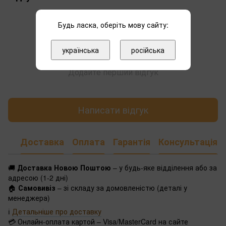
Будь ласка, оберіть мову сайту:
українська
російська
Додайте перший відгук
Написати відгук
Доставка
Оплата
Гарантія
Консультація
🚚
Доставка Новою Поштою
– у будь-яке відділення або за
адресою (1-2 дні)
🏠
Самовивіз
– зі складу за домовленістю (деталі у
менеджера)
ℹ️
Детальніше про доставку
💳 Онлайн-оплата картой – Visa/MasterCard на сайте