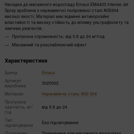
Насадка до масажного водоспаду Emaux EM4403 Intense Jet
Spray зроблена з нержавіючої полірованої сталі AISI304
високої якості. Матеріал має відмінні антикорозійні
властивості та високу стійкість до впливу ультрафіолету та
хімічних реагентів.
Пропускна спроможність: від 5.8 до 24 м³/год
Масажний та розслаблюючий ефект
Характеристики
Бренд
Emaux
Артикул
3025002
виробника
Матеріал
Нержавіюча сталь AISI 304
Пропускна
здатність, м³/
від 5.8 до 24
год
Тип
Без підсвічування
підсвічування
Додатково
Призначена для масажного водоспаду