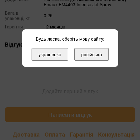
Emaux EM4403 Intense Jet Spray
Вага в
0.25
упаковці, кг
Гарантія
12 місяців
Будь ласка, оберіть мову сайту:
Відгуки
українська
російська
Додайте перший відгук
Написати відгук
Доставка
Оплата
Гарантія
Консультація