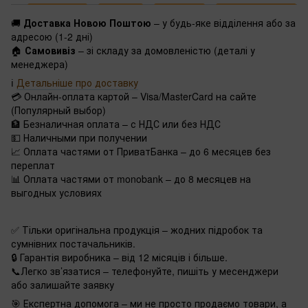
🚚
Доставка Новою Поштою
– у будь-яке відділення або за
адресою (1-2 дні)
🏠
Самовивіз
– зі складу за домовленістю (деталі у
менеджера)
ℹ️
Детальніше про доставку
💳 Онлайн-оплата картой – Visa/MasterCard на сайте
(Популярный выбор)
🏦 Безналичная оплата – с НДС или без НДС
💵 Наличными при получении
📈 Оплата частями от ПриватБанка – до 6 месяцев без
переплат
📊 Оплата частями от monobank – до 8 месяцев на
выгодных условиях
✅ Тільки оригінальна продукція – жодних підробок та
сумнівних постачальників.
🔒 Гарантія виробника – від 12 місяців і більше.
📞Легко зв’язатися – телефонуйте, пишіть у месенджери
або залишайте заявку
🎯 Експертна допомога – ми не просто продаємо товари, а