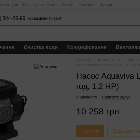
птові ціни
Розрахунок об'єкта
Статті
Контакти
Відгуки
) 344-26-96
Передзвонити вам?
чання
Очистка води
Кондиціювання
Вентиляц
Aqua-Life
Водні розваги
Обладна
Насос Aquaviva LX STP120T (380 В, 13 м
Насос Aquaviva L
год, 1.2 HP)
В наявності
Написати відгук
10 258 грн
Купити
Замовити