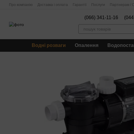
Перейти до основного контенту
Про компанію
Доставка і оплата
Гарантії
Послуги
Партнерам / О
(066) 341-11-16
(044
Водні розваги
Опалення
Водопоста