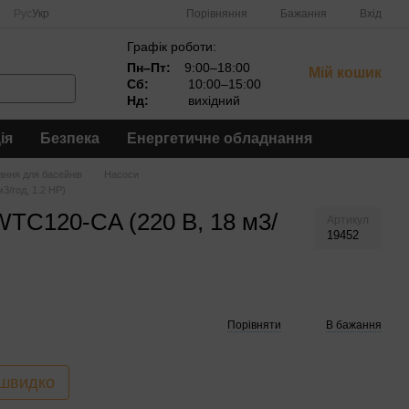
Порівняння
Рус
Укр
Бажання
Вхід
Графік роботи:
Пн–Пт:
9:00–18:00
Мій кошик
Сб:
10:00–15:00
Нд:
вихідний
ія
Безпека
Енергетичне обладнання
ння для басейнів
Насоси
3/год, 1.2 HP)
WTC120-CA (220 В, 18 м3/
Артикул
19452
Порівняти
В бажання
 швидко