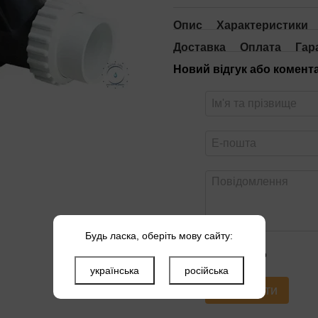
Опис
Характеристики
Доставка
Оплата
Гар
Новий відгук або комент
Будь ласка, оберіть мову сайту:
Оцініть товар
українська
російська
Надіслати