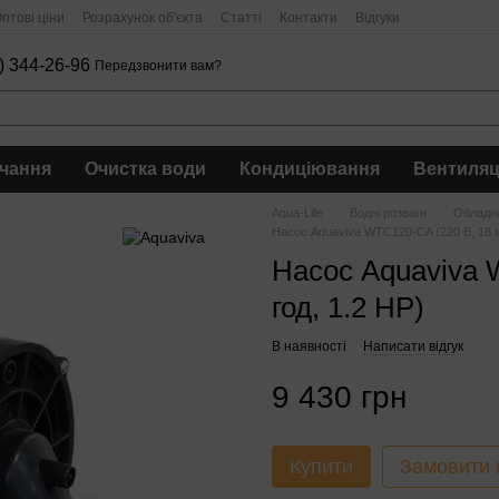
птові ціни
Розрахунок об'єкта
Статті
Контакти
Відгуки
) 344-26-96
Передзвонити вам?
чання
Очистка води
Кондиціювання
Вентиляц
Aqua-Life
Водні розваги
Обладна
Насос Aquaviva WTC120-CA (220 В, 18 м
Насос Aquaviva 
год, 1.2 HP)
В наявності
Написати відгук
9 430 грн
Купити
Замовити