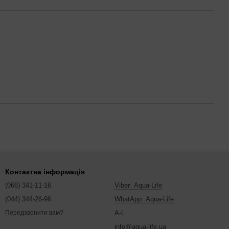
Контактна інформація
(066) 341-11-16
Viber: Aqua-Life
(044) 344-26-96
WhatApp: Aqua-Life
A-L
Передзвонити вам?
info@aqua-life.ua