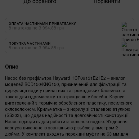
До обраного
Порівняти
ОПЛАТА ЧАСТИНАМИ ПРИВАТБАНКУ
8 платежів по 3 994.88 грн
ПОКУПКА ЧАСТИНАМИ
8 платежів по 3 994.88 грн
Опис
Насос без префільтра Hayward HCP09151E2 IE2 – аналог
моделей BCD150/KNG150, призначений для фільтрації та
циркуляції води у приватних та громадських басейнах, а
також для гідромасажу та атракціонів у басейні. Корпус
виготовлений з термічно обробленого пластику, посиленого
скловолокном. Крильчатка – з норилу зі сталевою втулкою
(SS303), що додає надійності та довговічності конструкції.
Насос підходить для роботи із солоною водою. З'єднання
корпуса виконане із зовнішньою різьбою діаметром 2
дюйми. У комплект входять перехідні муфти на 63 мм для