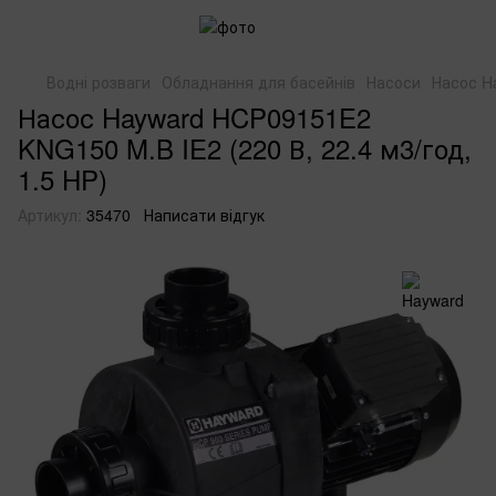
Водні розваги
Обладнання для басейнів
Насоси
Насос Ha
Насос Hayward HCP09151E2
KNG150 M.B IE2 (220 В, 22.4 м3/год,
1.5 HP)
Артикул:
35470
Написати відгук