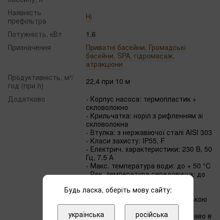
Наявність
Ні
префільтра
Потужність, кВт
1.6
Призначення
Приватні басейни, Громадські
басейни, SPA, гідромасаж,
атракціони
Продуктивність, м³/
22,4 при 10 м
год (при h)
Додатково
- Корпус насоса: термопластик +
скловолокно
- Крильчатка: норіл з рифленням зі
скловолокна
- Втулка: з нержавіючої сталі AISI 303
- Класи захисту: IP55, F
- Електрич. характеристики: 230 B, 50
Гц, 7.5 А
- Макс. температура води: до + 50 °C
- Рек. температура середовища: до
+40° C
Будь ласка, оберіть мову сайту:
- Діапазон шуму (10 м): 65 дБ
- Придатний для роботи з морською
водою: частково
українська
російська
- Виробник залишає за собою право в