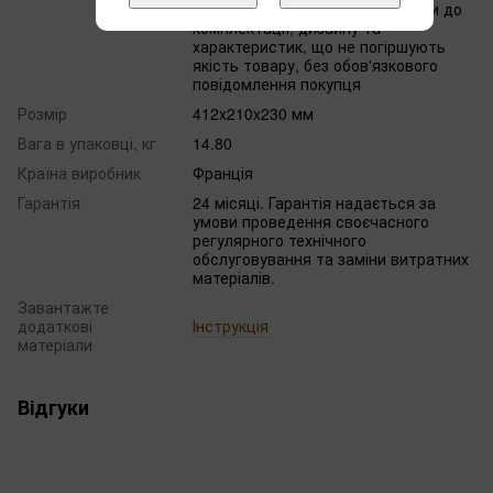
будь-який момент вносити зміни до
комплектації, дизайну та
характеристик, що не погіршують
якість товару, без обов'язкового
повідомлення покупця
Розмір
412x210x230 мм
Вага в упаковці, кг
14.80
Країна виробник
Франція
Гарантія
24 місяці. Гарантія надається за
умови проведення своєчасного
регулярного технічного
обслуговування та заміни витратних
матеріалів.
Завантажте
додаткові
Інструкція
матеріали
Відгуки