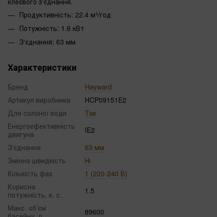
клеєвого з'єднання.
Продуктивність: 22.4 м³/год
Потужність: 1.6 кВт
З'єднання: 63 мм
Характеристики
Бренд
Hayward
Артикул виробника
HCP09151E2
Для солоної води
Так
Енергоефективність
IE2
двигуна
З'єднання
63 мм
Змінна швидкість
Ні
Кількість фаз
1 (220-240 В)
Корисна
1.5
потужність, к. с.
Макс. об’єм
89600
басейну, л