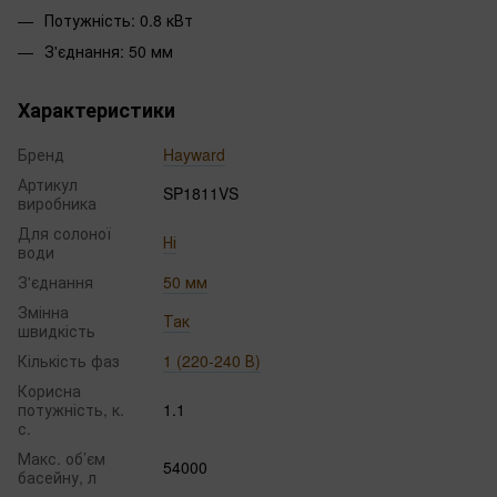
Потужність: 0.8 кВт
З'єднання: 50 мм
Характеристики
Бренд
Hayward
Артикул
SP1811VS
виробника
Для солоної
Ні
води
З'єднання
50 мм
Змінна
Так
швидкість
Кількість фаз
1 (220-240 В)
Корисна
потужність, к.
1.1
с.
Макс. об’єм
54000
басейну, л