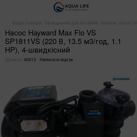
Водні розваги
Обладнання для басейнів
Насоси
Насос Ha
Насос Hayward Max Flo VS
SP1811VS (220 В, 13.5 м3/год, 1.1
HP), 4-швидкісний
Артикул:
40512
Написати відгук