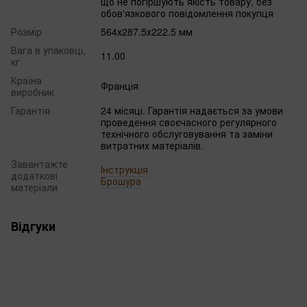
що не погіршують якість товару, без
обов'язкового повідомлення покупця
Розмір
564х287.5х222.5 мм
Вага в упаковці,
11.00
кг
Країна
Франція
виробник
Гарантія
24 місяці. Гарантія надається за умови
проведення своєчасного регулярного
технічного обслуговування та заміни
витратних матеріалів.
Завантажте
Інструкція
додаткові
Брошура
матеріали
Відгуки