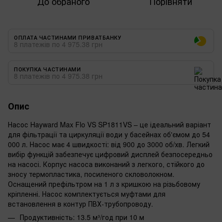
До обраного
Порівняти
ОПЛАТА ЧАСТИНАМИ ПРИВАТБАНКУ
8 платежів по 4 975.38 грн
ПОКУПКА ЧАСТИНАМИ
8 платежів по 4 975.38 грн
Опис
Насос Hayward Max Flo VS SP1811VS – це ідеальний варіант
для фільтрації та циркуляції води у басейнах об'ємом до 54
000 л. Насос має 4 швидкості: від 900 до 3000 об/хв. Легкий
вибір функцій забезпечує цифровий дисплей безпосередньо
на насосі. Корпус насоса виконаний з легкого, стійкого до
зносу термопластика, посиленого скловолокном.
Оснащений префільтром на 1 л з кришкою на різьбовому
кріпленні. Насос комплектується муфтами для
встановлення в контур ПВХ-трубопроводу.
Продуктивність: 13.5 м³/год при 10 м