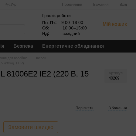
Порівняння
Рус
Укр
Бажання
Вхід
Графік роботи:
Пн–Пт:
9:00–18:00
Мій кошик
Сб:
10:00–15:00
Нд:
вихідний
ія
Безпека
Енергетичне обладнання
ння для басейнів
Насоси
5 м3/год, 1 HP)
 81006E2 IE2 (220 В, 15
Артикул
40269
Порівняти
В бажання
Замовити швидко