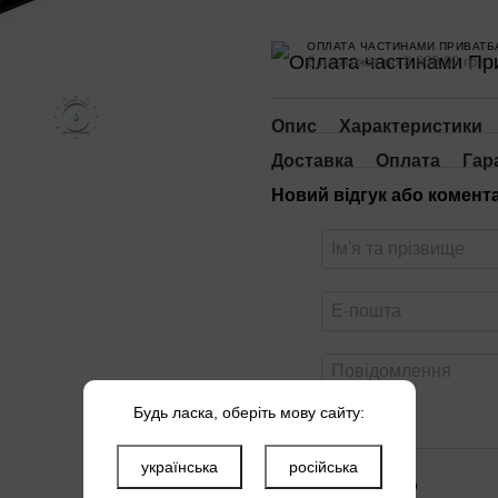
ОПЛАТА ЧАСТИНАМИ ПРИВАТБ
6 платежів по 3 869.00 грн
Опис
Характеристики
Доставка
Оплата
Гар
Новий відгук або комент
Будь ласка, оберіть мову сайту:
українська
російська
Оцініть товар