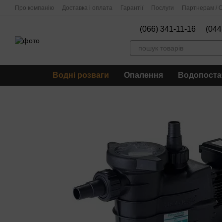
Перейти до основного контенту
Про компанію
Доставка і оплата
Гарантії
Послуги
Партнерам / О
(066) 341-11-16
(044
Водні розваги
Опалення
Водопоста