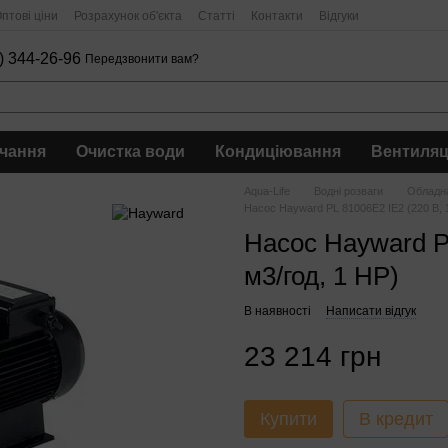
птові ціни
Розрахунок об'єкта
Статті
Контакти
Відгуки
) 344-26-96
Передзвонити вам?
чання
Очистка води
Кондиціювання
Вентиляц
Aqua-Life
Водні розваги
Обладна
Насос Hayward PL 81006E2 IE2 (220 В, 1
Насос Hayward PL
м3/год, 1 HP)
В наявності
Написати відгук
23 214 грн
Купити
В кредит