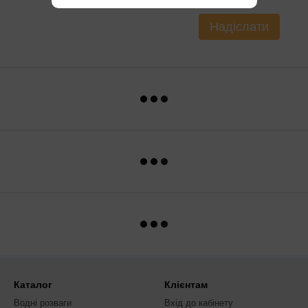
Надіслати
Каталог
Клієнтам
Водні розваги
Вхід до кабінету