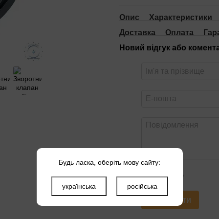
Опис
Характеристики
Доставка
Оплата
Гар
Новий відгук або комент
Будь ласка, оберіть мову сайту:
Оцініть товар
українська
російська
Надіслати