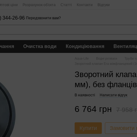
птові ціни
Розрахунок об'єкта
Статті
Контакти
Відгуки
) 344-26-96
Передзвонити вам?
чання
Очистка води
Кондиціювання
Вентиляц
Aqua-Life
Водні розваги
Труби т
Зворотний клапан Era міжфланцевий (1
Зворотний клапа
мм), без фланців
В наявності
Написати відгук
6 764 грн
7 958 
Купити
Замовити