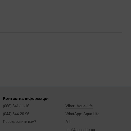
Контактна інформація
(066) 341-11-16
Viber: Aqua-Life
(044) 344-26-96
WhatApp: Aqua-Life
A-L
Передзвонити вам?
info@aqua-life.ua