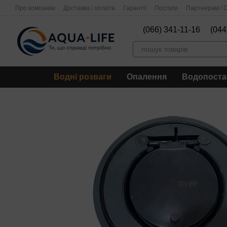
Перейти до основного контенту
Про компанію
Доставка і оплата
Гарантії
Послуги
Партнерам / О
(066) 341-11-16
(044
Водні розваги
Опалення
Водопоста