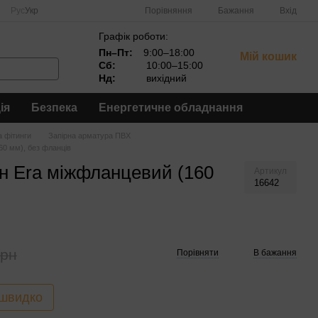
Порівняння
Рус
Укр
Бажання
Вхід
Графік роботи:
Пн–Пт:
9:00–18:00
Мій кошик
Сб:
10:00–15:00
Нд:
вихідний
ія
Безпека
Енергетичне обладнання
а фітинги
Запірна арматура ПВХ
60 мм), без фланців
н Era міжфланцевий (160
Артикул
16642
грн
Порівняти
В бажання
 швидко