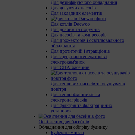
Для дезінфікуючого обладнання
Для дозуючих насосів
Для закладних елементів
Для котлів Daewoo
Для драбин та поручнів
Для насосів та компресорів
Для прожекторів і освітлювального
обладнання
Для протитечій і атракціонів
Для саун, парогенераторів і
електрокам'янок
Для СПА-басейнів
Для теплових насосів та осушувачів
повітря
Для теплообмінників та
електронагрівачів
Для фільтрів та фільтраційних
установок
Освітлення для басейнів
Обладнання для обігріву будинку
Буферні ємності