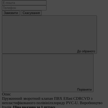
Замовити
Скасування
До обраного
Порівняти
Опис
Пружинний зворотний клапан ПВХ Effast CDRCVD з
непластифікованого полівінілхлориду PVC-U. Виробництво
Італія.
Ціна вказана за 1 штуку.