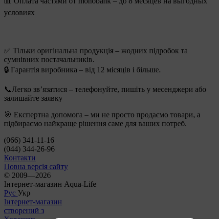
📊 Оплата частями от monobank – до 8 месяцев на выгодных
условиях
✅ Тільки оригінальна продукція – жодних підробок та
сумнівних постачальників.
🔒 Гарантія виробника – від 12 місяців і більше.
📞Легко зв’язатися – телефонуйте, пишіть у месенджери або
залишайте заявку
🎯 Експертна допомога – ми не просто продаємо товари, а
підбираємо найкраще рішення саме для ваших потреб.
(066) 341-11-16
(044) 344-26-96
Контакти
Повна версія сайту
© 2009—2026
Інтернет-магазин Aqua-Life
Рус
Укр
Інтернет-магазин
створений з