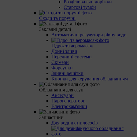
Розділювальні доріжки
Стартові тумби
Сходи та поручні
Закладні деталі
Автоматичні регулятори рівня води
Гідро- та аеромасаж
Донні зливи
Переливні системи
Скімери
Форсунки
Зливні решітки
Кнопки для керування обладнанням
Обладнання для саун
Аксесуари
Парогенератори
Електрокам'янки
Запчастини
Для водних пилососів