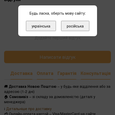
Будь ласка, оберіть мову сайту:
українська
російська
Додайте перший відгук
Написати відгук
Доставка
Оплата
Гарантія
Консультація
🚚
Доставка Новою Поштою
– у будь-яке відділення або за
адресою (1-2 дні)
🏠
Самовивіз
– зі складу за домовленістю (деталі у
менеджера)
ℹ️
Детальніше про доставку
💳 Онлайн-оплата картой – Visa/MasterCard на сайте