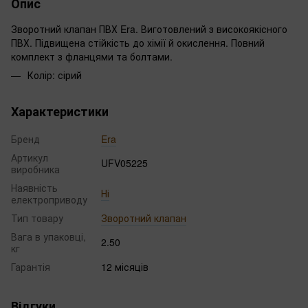
Опис
Зворотний клапан ПВХ Era. Виготовлений з високоякісного
ПВХ. Підвищена стійкість до хімії й окислення. Повний
комплект з фланцями та болтами.
Колір: сірий
Характеристики
Бренд
Era
Артикул
UFV05225
виробника
Наявність
Ні
електроприводу
Тип товару
Зворотний клапан
Вага в упаковці,
2.50
кг
Гарантія
12 місяців
Відгуки