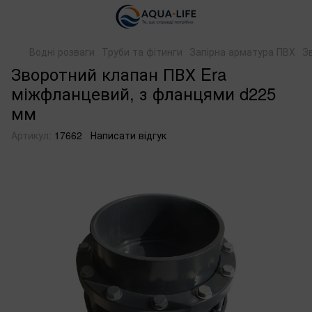
Водні розваги
Труби та фітинги
Запірна арматура ПВХ
З
Зворотний клапан ПВХ Era
міжфланцевий, з фланцями d225
мм
Артикул:
17662
Написати відгук