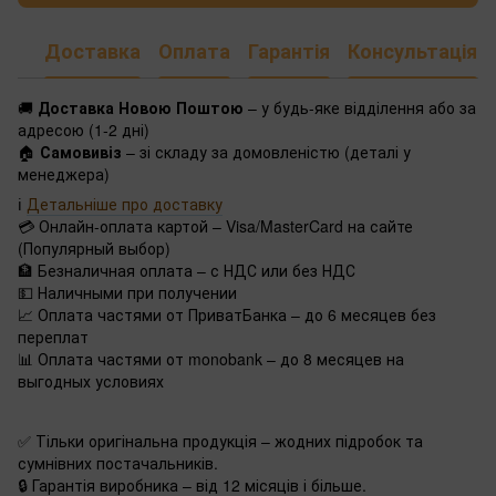
Доставка
Оплата
Гарантія
Консультація
🚚
Доставка Новою Поштою
– у будь-яке відділення або за
адресою (1-2 дні)
🏠
Самовивіз
– зі складу за домовленістю (деталі у
менеджера)
ℹ️
Детальніше про доставку
💳 Онлайн-оплата картой – Visa/MasterCard на сайте
(Популярный выбор)
🏦 Безналичная оплата – с НДС или без НДС
💵 Наличными при получении
📈 Оплата частями от ПриватБанка – до 6 месяцев без
переплат
📊 Оплата частями от monobank – до 8 месяцев на
выгодных условиях
✅ Тільки оригінальна продукція – жодних підробок та
сумнівних постачальників.
🔒 Гарантія виробника – від 12 місяців і більше.