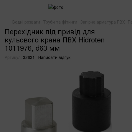
Водні розваги
Труби та фітинги
Запірна арматура ПВХ
П
Перехідник під привід для
кульового крана ПВХ Hidroten
1011976, d63 мм
Артикул:
32631
Написати відгук