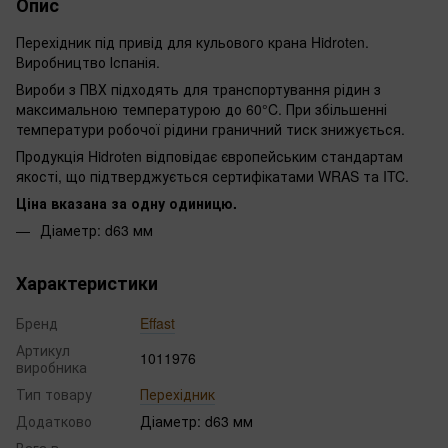
Опис
Перехідник під привід для кульового крана Hidroten.
Виробництво Іспанія.
Вироби з ПВХ підходять для транспортування рідин з
максимальною температурою до 60°C. При збільшенні
температури робочої рідини граничний тиск знижується.
Продукція Hidroten відповідає європейським стандартам
якості, що підтверджується сертифікатами WRAS та ITC.
Ціна вказана за одну одиницю.
Діаметр: d63 мм
Характеристики
Бренд
Effast
Артикул
1011976
виробника
Тип товару
Перехідник
Додатково
Діаметр: d63 мм
Вага в