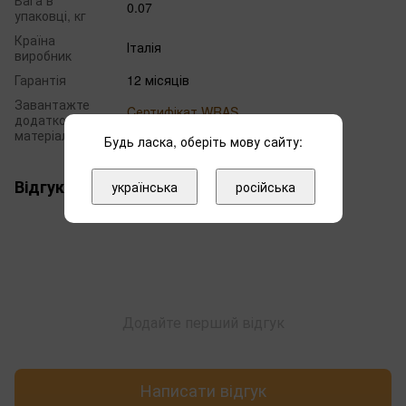
0.07
упаковці, кг
Країна
Італія
виробник
Гарантія
12 місяців
Завантажте
Cертифікат WRAS
додаткові
Сертифікат ITC
матеріали
Будь ласка, оберіть мову сайту:
Відгуки
українська
російська
Додайте перший відгук
Написати відгук