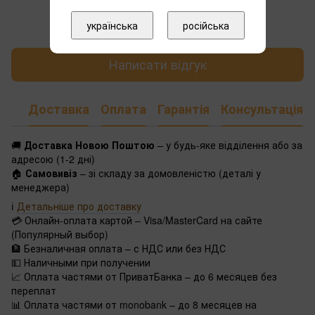
Додайте перший відгук
українська
російська
Написати відгук
Доставка
Оплата
Гарантія
Консультація
🚚
Доставка Новою Поштою
– у будь-яке відділення або за
адресою (1-2 дні)
🏠
Самовивіз
– зі складу за домовленістю (деталі у
менеджера)
ℹ️
Детальніше про доставку
💳 Онлайн-оплата картой – Visa/MasterCard на сайте
(Популярный выбор)
🏦 Безналичная оплата – с НДС или без НДС
💵 Наличными при получении
📈 Оплата частями от ПриватБанка – до 6 месяцев без
переплат
📊 Оплата частями от monobank – до 8 месяцев на