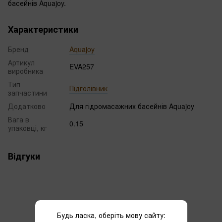
басейнів Aquajoy.
Характеристики
Бренд
Aquajoy
Артикул
EVA257
виробника
Тип
Підголівник
запчастини
Додатково
Для гідромасажних басейнів Aquajoy
Вага в
0.15
упаковці, кг
Відгуки
Будь ласка, оберіть мову сайту: