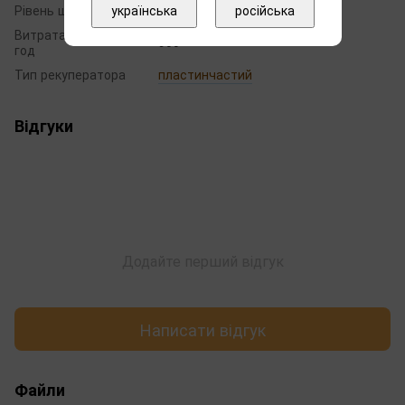
українська
російська
Рівень шуму, дБ (А)
56
Витрата повітря, м³/
900
год
Тип рекуператора
пластинчастий
Відгуки
Додайте перший відгук
Написати відгук
Файли