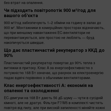
без втрат на опалення.
Чи підходить повітропотік 900 м³/год для
вашого об'єкта
900 м³/год забезпечують 1–2 обміни на годину в залах до
900 м². Монтажники в комерційних просторах відзначають,
що при меншому навантаженні EC-вентилятори не
перевантажуються, але простою не люблять — бруд
накопичується швидше.
Що дає пластинчастий рекуператор з ККД до
90%
Пластинчастий рекуператор повертає до 90% тепла з
витяжки в притоку. Клас A за енергоефективністю з
потужністю 168 Вт означає, що рахунок за електроенергію
падає вдвічі порівняно з обычними вентиляторами.
Клас енергоефективності A: економія на
опаленні та охолодженні
EC-двигуни на 168 Вт дають 56 дБ шуму — чути в сусідній
кімнаті, але не дратує. Фільтри F7/M5 в комплекті чистять
повітря від пилу, але при високій запиленості міняйте кожні