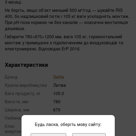
3 місяці.
Не беріть, якщо об'єкт менший 500 м³/год — шукайте RIS
400, бо надлишковий потік і 105 кг ваги ускладнять монтаж.
При pH поза нормою чи без каналів — класична вентиляція
дешевша.
Габарити 780×670×1200 мм, вага 105 кг, горизонтальний
монтаж у приміщенні з підключенням до воздуховодів та
електромережі. Відповідає ErP 2016.
Характеристики
Бренд
Salda
Країна виробництва
Литва
Вага продукту, кг
105.0
Висота, мм
780
Ширина, мм
670
Глибина, мм
1200
Будь ласка, оберіть мову сайту:
Клас
A
енергоефективності