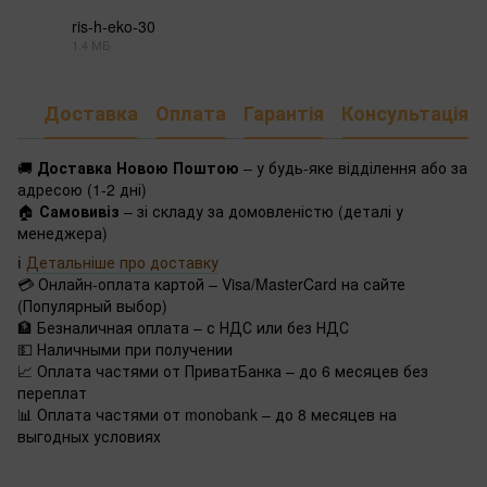
ris-h-eko-30
1.4 МБ
PDF
Доставка
Оплата
Гарантія
Консультація
🚚
Доставка Новою Поштою
– у будь-яке відділення або за
адресою (1-2 дні)
🏠
Самовивіз
– зі складу за домовленістю (деталі у
менеджера)
ℹ️
Детальніше про доставку
💳 Онлайн-оплата картой – Visa/MasterCard на сайте
(Популярный выбор)
🏦 Безналичная оплата – с НДС или без НДС
💵 Наличными при получении
📈 Оплата частями от ПриватБанка – до 6 месяцев без
переплат
📊 Оплата частями от monobank – до 8 месяцев на
выгодных условиях