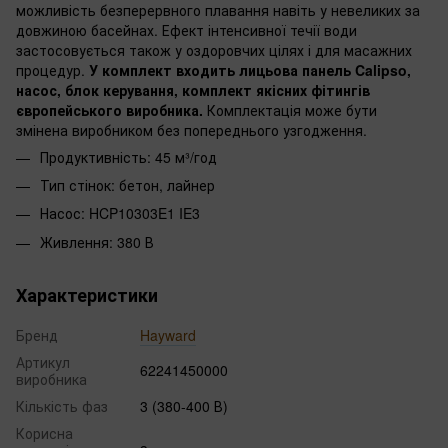
можливість безперервного плавання навіть у невеликих за
довжиною басейнах. Ефект інтенсивної течії води
застосовується також у оздоровчих цілях і для масажних
процедур.
У комплект входить лицьова панель Calipso,
насос, блок керування, комплект якісних фітингів
європейського виробника.
Комплектація може бути
змінена виробником без попереднього узгодження.
Продуктивність: 45 м³/год
Тип стінок: бетон, лайнер
Насос: HCP10303E1 IE3
Живлення: 380 В
Характеристики
Бренд
Hayward
Артикул
62241450000
виробника
Кількість фаз
3 (380-400 В)
Корисна