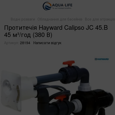
Водні розваги
Обладнання для басейнів
Все для атракціо
Протитечія Hayward Calipso JC 45.B
45 м³/год (380 В)
Артикул:
28194
Написати відгук