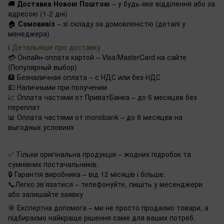
🚚
Доставка Новою Поштою
– у будь-яке відділення або за
адресою (1-2 дні)
🏠
Самовивіз
– зі складу за домовленістю (деталі у
менеджера)
ℹ️
Детальніше про доставку
💳 Онлайн-оплата картой – Visa/MasterCard на сайте
(Популярный выбор)
🏦 Безналичная оплата – с НДС или без НДС
💵 Наличными при получении
📈 Оплата частями от ПриватБанка – до 6 месяцев без
переплат
📊 Оплата частями от monobank – до 8 месяцев на
выгодных условиях
✅ Тільки оригінальна продукція – жодних підробок та
сумнівних постачальників.
🔒 Гарантія виробника – від 12 місяців і більше.
📞Легко зв’язатися – телефонуйте, пишіть у месенджери
або залишайте заявку
🎯 Експертна допомога – ми не просто продаємо товари, а
підбираємо найкраще рішення саме для ваших потреб.