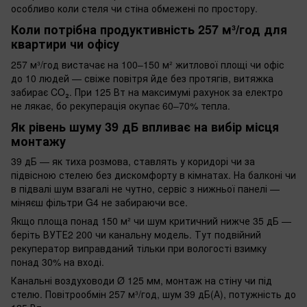
особливо коли стеля чи стіна обмежені по простору.
Коли потрібна продуктивність 257 м³/год для
квартири чи офісу
257 м³/год вистачає на 100–150 м² житлової площі чи офіс
до 10 людей — свіже повітря йде без протягів, витяжка
забирає CO₂. При 125 Вт на максимумі рахунок за електро
не лякає, бо рекуперація окупає 60–70% тепла.
Як рівень шуму 39 дБ впливає на вибір місця
монтажу
39 дБ — як тиха розмова, ставлять у коридорі чи за
підвісною стелею без дискомфорту в кімнатах. На балконі чи
в підвалі шум взагалі не чутно, сервіс з нижньої панелі —
міняєш фільтри G4 не забираючи все.
Якщо площа понад 150 м² чи шум критичний нижче 35 дБ —
беріть ВУТЕ2 200 чи канальну модель. Тут подвійний
рекуператор виправданий тільки при вологості взимку
понад 30% на вході.
Канальні воздуховоди Ø 125 мм, монтаж на стіну чи під
стелю. Повітрообмін 257 м³/год, шум 39 дБ(А), потужність до