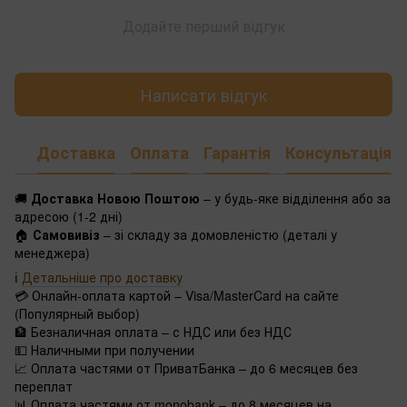
Додайте перший відгук
Написати відгук
Доставка
Оплата
Гарантія
Консультація
🚚
Доставка Новою Поштою
– у будь-яке відділення або за
адресою (1-2 дні)
🏠
Самовивіз
– зі складу за домовленістю (деталі у
менеджера)
ℹ️
Детальніше про доставку
💳 Онлайн-оплата картой – Visa/MasterCard на сайте
(Популярный выбор)
🏦 Безналичная оплата – с НДС или без НДС
💵 Наличными при получении
📈 Оплата частями от ПриватБанка – до 6 месяцев без
переплат
📊 Оплата частями от monobank – до 8 месяцев на