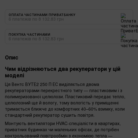
ОПЛАТА ЧАСТИНАМИ ПРИВАТБАНКУ
6 платежів по 8 132.83 грн
ПОКУПКА ЧАСТИНАМИ
6 платежів по 8 132.83 грн
Опис
Чим відрізняються два рекуператори у цій
моделі
Ця Вентс ВУТЕ2 250 П ЕС виділяється двома
рекуператорами перекрестного типу — пластиковим і з
полимеризованої целюлози. Пластиковий передає тепло,
целюлозний ще й вологу, тому вологість у приміщенні
тримається ближче до комфортних 40–60% взимку, коли
стандартний рекуператор сушить повітря.
Монтують вентилятори HVAC-спеціалісти в квартирах,
приватних будинках чи маленьких офісах, де потрібен
контрольований повітрообмін з економією тепла —