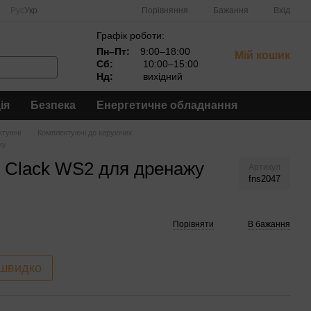
Порівняння
Рус
Укр
Бажання
Вхід
Графік роботи:
Пн–Пт:
9:00–18:00
Мій кошик
Сб:
10:00–15:00
Нд:
вихідний
ія
Безпека
Енергетичне обладнання
ктуючі
Комплектуючі до керуючих
жу
у Clack WS2 для дренажу
Артикул
fns2047
Порівняти
В бажання
 швидко