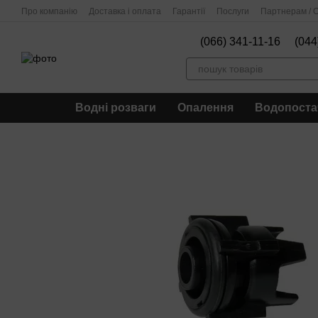
Перейти до основного контенту
Про компанію
Доставка і оплата
Гарантії
Послуги
Партнерам / О
(066) 341-11-16
(044
Водні розваги
Опалення
Водопоста