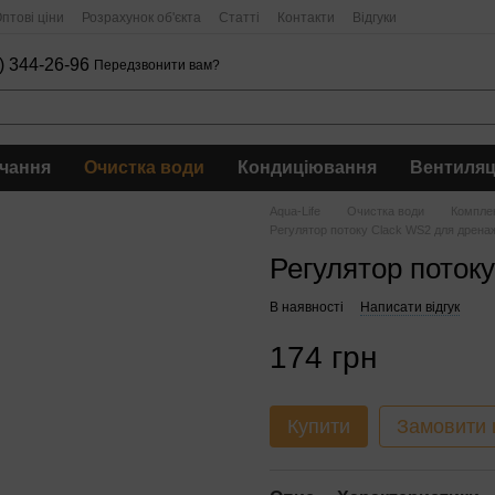
птові ціни
Розрахунок об'єкта
Статті
Контакти
Відгуки
) 344-26-96
Передзвонити вам?
чання
Очистка води
Кондиціювання
Вентиляц
Aqua-Life
Очистка води
Компле
Регулятор потоку Clack WS2 для дрена
Регулятор поток
В наявності
Написати відгук
174 грн
Купити
Замовити