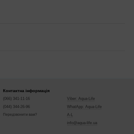
Контактна інформація
(066) 341-11-16
Viber: Aqua-Life
(044) 344-26-96
WhatApp: Aqua-Life
A-L
Передзвонити вам?
info@aqua-life.ua