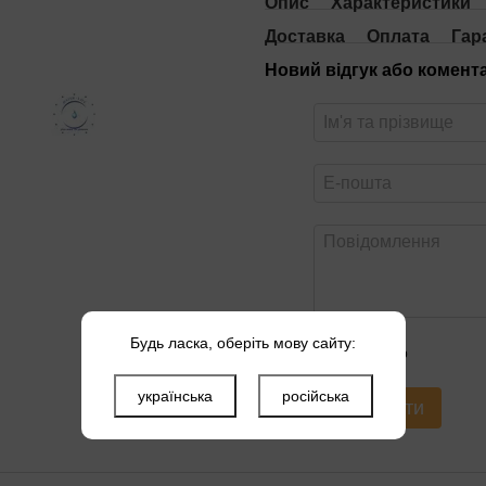
Опис
Характеристики
Доставка
Оплата
Гар
Новий відгук або комент
Будь ласка, оберіть мову сайту:
Оцініть товар
українська
російська
Надіслати