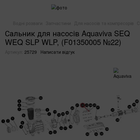
Водні розваги
Запчастини
Для насосів та компресорів
С
Сальник для насосів Aquaviva SEQ
WEQ SLP WLP, (F01350005 №22)
Артикул:
25729
Написати відгук