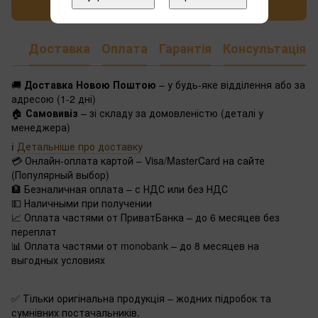
Написати відгук
Доставка
Оплата
Гарантія
Консультація
🚚
Доставка Новою Поштою
– у будь-яке відділення або за
адресою (1-2 дні)
🏠
Самовивіз
– зі складу за домовленістю (деталі у
менеджера)
ℹ️
Детальніше про доставку
💳 Онлайн-оплата картой – Visa/MasterCard на сайте
(Популярный выбор)
🏦 Безналичная оплата – с НДС или без НДС
💵 Наличными при получении
📈 Оплата частями от ПриватБанка – до 6 месяцев без
переплат
📊 Оплата частями от monobank – до 8 месяцев на
выгодных условиях
✅ Тільки оригінальна продукція – жодних підробок та
сумнівних постачальників.