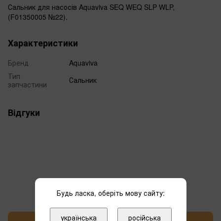
Сальник для насосів Aquaviva SEQ WEQ SLP WLP,
(F01350005 №22).
Характеристики
Бренд
Aquaviva
Тип
Сальник
запчастини
Відгуки
Додайте перший відгук
Будь ласка, оберіть мову сайту:
українська
російська