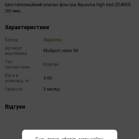
Шестипозиційний клапан фільтра Aquaviva high bed (D\AKH)
(50 мм).
Характеристики
Бренд
Aquaviva
Артикул
Multiport valve 50
виробника
Тип
Клапан
запчастини
Вага в
3.00
упаковці, кг
Гарантія
3 місяці
Відгуки