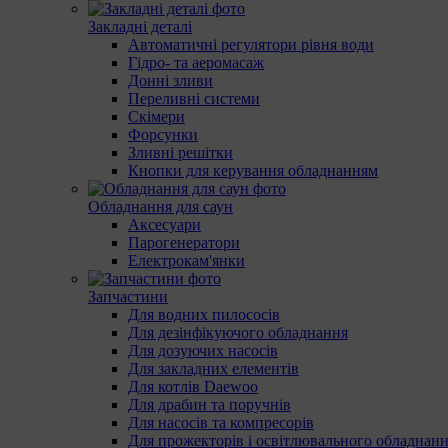
Закладні деталі
Автоматичні регулятори рівня води
Гідро- та аеромасаж
Донні зливи
Переливні системи
Скімери
Форсунки
Зливні решітки
Кнопки для керування обладнанням
Обладнання для саун
Аксесуари
Парогенератори
Електрокам'янки
Запчастини
Для водних пилососів
Для дезінфікуючого обладнання
Для дозуючих насосів
Для закладних елементів
Для котлів Daewoo
Для драбин та поручнів
Для насосів та компресорів
Для прожекторів і освітлювального обладнан