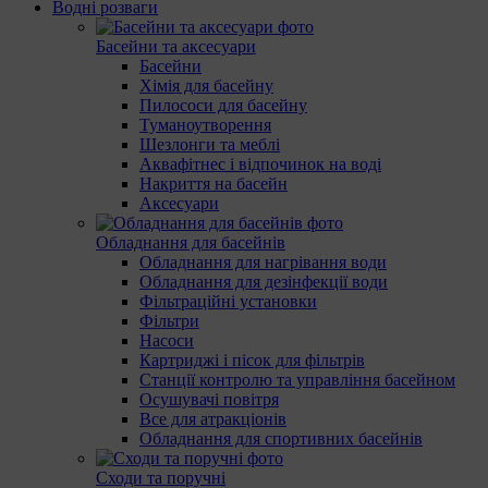
Водні розваги
Басейни та аксесуари
Басейни
Хімія для басейну
Пилососи для басейну
Туманоутворення
Шезлонги та меблі
Аквафітнес і відпочинок на воді
Накриття на басейн
Аксесуари
Обладнання для басейнів
Обладнання для нагрівання води
Обладнання для дезінфекції води
Фільтраційні установки
Фільтри
Насоси
Картриджі і пісок для фільтрів
Станції контролю та управління басейном
Осушувачі повітря
Все для атракціонів
Обладнання для спортивних басейнів
Сходи та поручні