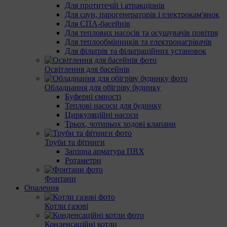
Для протитечій і атракціонів
Для саун, парогенераторів і електрокам'янок
Для СПА-басейнів
Для теплових насосів та осушувачів повітря
Для теплообмінників та електронагрівачів
Для фільтрів та фільтраційних установок
Освітлення для басейнів
Обладнання для обігріву будинку
Буферні ємності
Теплові насоси для будинку
Циркуляційні насоси
Трьох, чотирьох ходові клапани
Труби та фітинги
Запірна арматура ПВХ
Ротаметри
Фонтани
Опалення
Котли газові
Конденсаційні котли