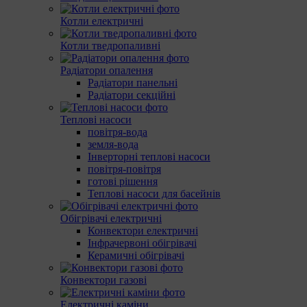
Котли електричні
Котли тведропаливні
Радіатори опалення
Радіатори панельні
Радіатори секційні
Теплові насоси
повітря-вода
земля-вода
Інверторні теплові насоси
повітря-повітря
готові рішення
Теплові насоси для басейнів
Обігрівачі електричні
Конвектори електричні
Інфрачервоні обігрівачі
Керамичні обігрівачі
Конвектори газові
Електричні каміни