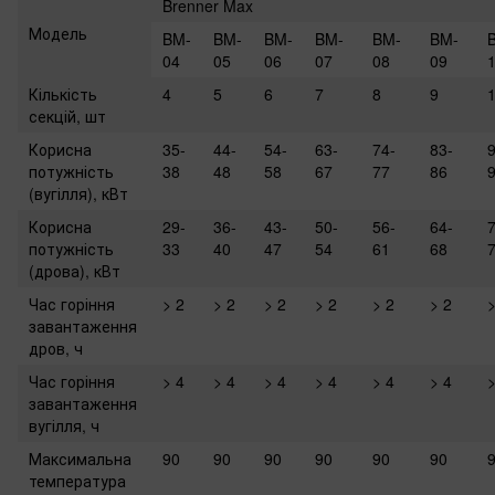
Brenner Max
Модель
BM-
BM-
BM-
BM-
BM-
BM-
04
05
06
07
08
09
Кількість
4
5
6
7
8
9
секцій, шт
Корисна
35-
44-
54-
63-
74-
83-
9
потужність
38
48
58
67
77
86
(вугілля), кВт
Корисна
29-
36-
43-
50-
56-
64-
7
потужність
33
40
47
54
61
68
(дрова), кВт
Час горіння
> 2
> 2
> 2
> 2
> 2
> 2
>
завантаження
дров, ч
Час горіння
> 4
> 4
> 4
> 4
> 4
> 4
>
завантаження
вугілля, ч
Максимальна
90
90
90
90
90
90
температура