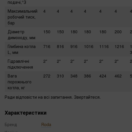
подачі,°З
Максимальний
4
4
4
4
4
4
робочий тиск,
бар
Діаметр
150
150
180
180
180
200
димоходу, мм
Глибина котла
716
816
916
1016
1116
1216
L, мм
Гідравлічні
2"
2"
2"
2"
2"
2"
2
підключення
Вага
272
310
348
386
424
462
порожнього
котла, кг
Ради відповісти на всі запитання. Звертайтеся.
Характеристики
Бренд
Roda