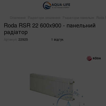
Опалення
Радіатори опалення
Радіатори панельні
Roda 
Roda RSR 22 600x900 - панельний
радіатор
Артикул:
22925
1 відгук