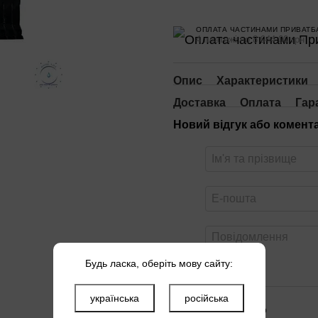
ОПЛАТА ЧАСТИНАМИ ПРИВАТБ
4 платежі по 8 944.00 грн
Опис
Характеристики
Доставка
Оплата
Гар
Новий відгук або комент
Будь ласка, оберіть мову сайту:
українська
російська
Оцініть товар