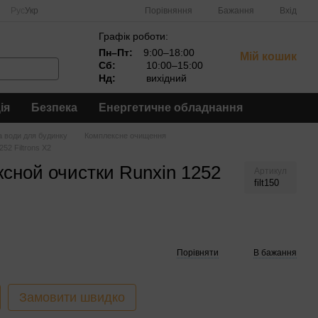
Порівняння
Рус
Укр
Бажання
Вхід
Графік роботи:
Пн–Пт:
9:00–18:00
Мій кошик
Сб:
10:00–15:00
Нд:
вихідний
ія
Безпека
Енергетичне обладнання
 води для будинку
Комплексне очищення
52 Filtrons X2
сной очистки Runxin 1252
Артикул
filt150
Порівняти
В бажання
Замовити швидко