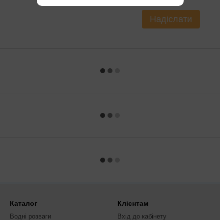
Надіслати
Каталог
Клієнтам
Водні розваги
Вхід до кабінету