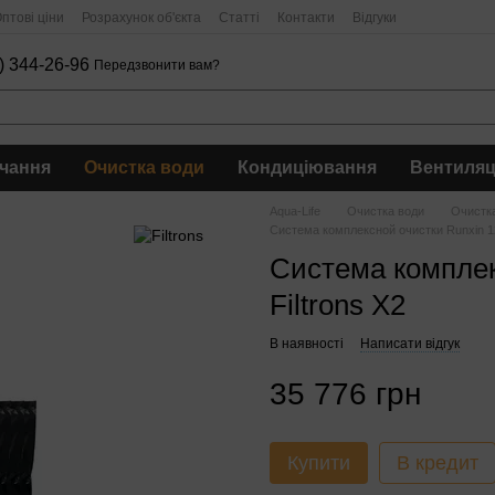
птові ціни
Розрахунок об'єкта
Статті
Контакти
Відгуки
) 344-26-96
Передзвонити вам?
чання
Очистка води
Кондиціювання
Вентиляц
Aqua-Life
Очистка води
Очистка
Система комплексной очистки Runxin 12
Система комплек
Filtrons X2
В наявності
Написати відгук
35 776 грн
Купити
В кредит