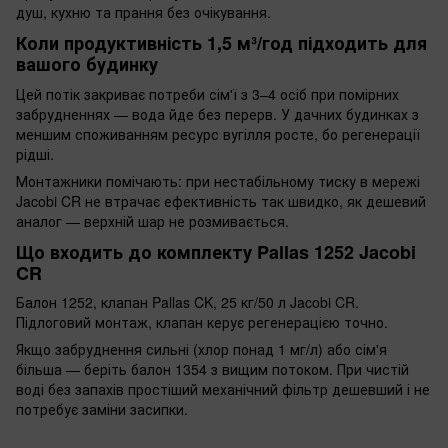
душ, кухню та прання без очікування.
Коли продуктивність 1,5 м³/год підходить для
вашого будинку
Цей потік закриває потреби сім'ї з 3–4 осіб при помірних
забрудненнях — вода йде без перерв. У дачних будинках з
меншим споживанням ресурс вугілля росте, бо регенерації
рідші.
Монтажники помічають: при нестабільному тиску в мережі
Jacobi CR не втрачає ефективність так швидко, як дешевий
аналог — верхній шар не розмивається.
Що входить до комплекту Pallas 1252 Jacobi
CR
Балон 1252, клапан Pallas CK, 25 кг/50 л Jacobi CR.
Підлоговий монтаж, клапан керує регенерацією точно.
Якщо забруднення сильні (хлор понад 1 мг/л) або сім'я
більша — беріть балон 1354 з вищим потоком. При чистій
воді без запахів простіший механічний фільтр дешевший і не
потребує заміни засипки.