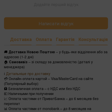
Додайте перший відгук
Написати відгук
Доставка
Оплата
Гарантія
Консультація
🚚
Доставка Новою Поштою
– у будь-яке відділення або за
адресою (1-2 дні)
🏠
Самовивіз
– зі складу за домовленістю (деталі у
менеджера)
ℹ️
Детальніше про доставку
💳 Онлайн-оплата картой – Visa/MasterCard на сайте
(Популярный выбор)
🏦 Безналичная оплата – с НДС или без НДС
💵 Наличными при получении
📈 Оплата частями от ПриватБанка – до 6 месяцев без
переплат
📊 Оплата частями от monobank – до 8 месяцев на