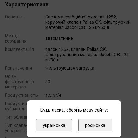
Характеристики
Основне
Система сорбційної очистки 1252,
керуючий клапан Pallas CK, фільтруючий
матеріал Jacobi CR - 25 кг/50 л
Метод
автоматичне
керування
Комплектація
балон 1252, клапан Pallas CK,
фільтрувальний матеріал Jacobi CR - 25
кг/50 л
Призначення
Фильтрующая загрузка
Об'єм
фільтруючого
50
мaтеріaлa
Продуктивність
1.5 м³/ч
Продуктивність,
1.8
куб.м/год.
Будь ласка, оберіть мову сайту:
тип обладнання
класичне виконання
українська
російська
Тип клапана
Pallas
управління