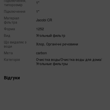
Підключення,
1"
типорозмір
Підключення
1"
Матеріал
Jacobi CR
фільтра
Форма
1252
Вид
Угольный фильтр
Що видаляє з
Хлор, Органічні речовини
води
Мета
carbon
Категорія
Очистка воды/Очистка воды для дома/
Угольные фильтры
Відгуки