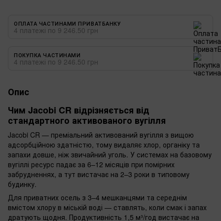
ОПЛАТА ЧАСТИНАМИ ПРИВАТБАНКУ
4 платежі по 9 246.50 грн
ПОКУПКА ЧАСТИНАМИ
4 платежі по 9 246.50 грн
Опис
Чим Jacobi CR відрізняється від
стандартного активованого вугілля
Jacobi CR — преміальний активований вугілля з вищою
адсорбційною здатністю, тому видаляє хлор, органіку та
запахи довше, ніж звичайний уголь. У системах на базовому
вугіллі ресурс падає за 6–12 місяців при помірних
забрудненнях, а тут вистачає на 2–3 роки в типовому
будинку.
Для приватних осель з 3–4 мешканцями та середнім
вмістом хлору в міській воді — ставлять, коли смак і запах
дратують щодня. Продуктивність 1,5 м³/год вистачає на