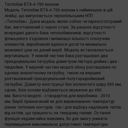
Теплобак ВТА-4-750 економ
Модель Теплобак ВТА-4-750 економ є найменшою в цій
лінійці, що випускається тернопільським НПП
«Теплобак». Дана модель являє собою четирехсотлітровий
бак, виготовлений з чорної сталі. За рахунок відсутності
всередині даного бака теплообмінників, відсутності
фланцевого з'єднання і мінімізації кількості сполучних
елементів, виробникові вдалося досягти мінімально
можливої ​​ціни на даний виріб. Модель встановлюється
вертикально. У нижній частині бака розташовані два
приєднувальних патрубка діаметром півтора дюйма і два -
півдюйма. У верхній частині моделі збоку розташовані по
одному аналогічному патрубку, також на вершині
розташований приєднувальний полуторадюймовий
патрубок. Діаметр конструкції без ізолюючого шару 950 мм,
однак, біля основи відбувається звуження до 450
мм. Висота моделі - стандартна для виробника - 2010
мм. Виріб призначений як для вирівнювання температур
різних теплових контурів, так і для відбору надлишків тепла
від котлів, що працюють на твердому паливі. Остання
функція надзвичайно важлива, бо дає змогу уникати
перевищення максимально допустимої температури