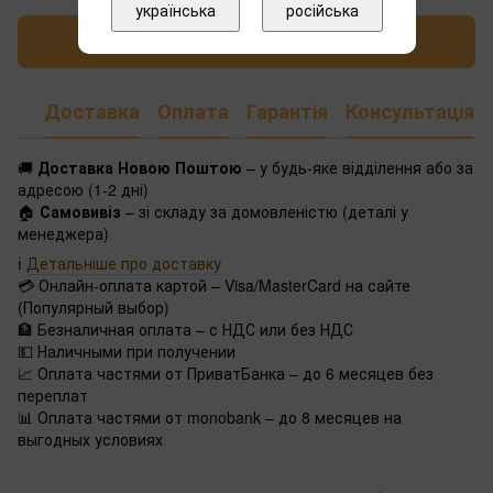
українська
російська
Написати відгук
Доставка
Оплата
Гарантія
Консультація
🚚
Доставка Новою Поштою
– у будь-яке відділення або за
адресою (1-2 дні)
🏠
Самовивіз
– зі складу за домовленістю (деталі у
менеджера)
ℹ️
Детальніше про доставку
💳 Онлайн-оплата картой – Visa/MasterCard на сайте
(Популярный выбор)
🏦 Безналичная оплата – с НДС или без НДС
💵 Наличными при получении
📈 Оплата частями от ПриватБанка – до 6 месяцев без
переплат
📊 Оплата частями от monobank – до 8 месяцев на
выгодных условиях