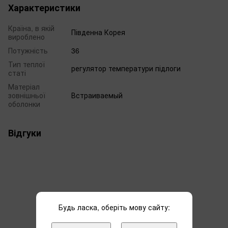
Характеристики
Країна, в якій
Південна Корея
вироблено
Потужність
36
Тип теплої
регулятор температури підлоги
статі
Матеріал
зовнішньої
Встраиваемый
оболонки
Відгуки
Будь ласка, оберіть мову сайту:
Додайте перший відгук