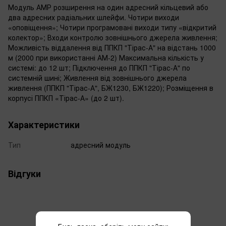
Модуль АМР розширення на один адресний кільцевий або
два адресних радіальних шлейфи. Чотири виходи
«оповіщення»; Чотири програмовані виходи типу «відкритий
колектор»; Входи контролю зовнішнього джерела живлення;
Можливість віддалення від ППКП "Тірас-А" на відстань 1000
м (2000 при використанні АМ-2) Максимальна кількість у
системі: до 12 шт; Підключення до ППКП "Тірас-А" по
системній шині; Живлення від зовнішнього джерела
живлення (ППКП "Тірас-А", БЖ1230, БЖ1220); Розміщення в
корпусі ППКП «Тірас-А» (до 2 шт).
Характеристики
Тип
адресний модуль
Відгуки