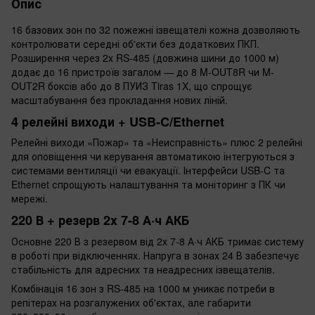
Опис
16 базових зон по 32 пожежні ізвещателі кожна дозволяють
контролювати середні об'єкти без додаткових ПКП.
Розширення через 2x RS-485 (довжина шини до 1000 м)
додає до 16 пристроїв загалом — до 8 M-OUT8R чи M-
OUT2R боксів або до 8 ПУИЗ Tiras 1X, що спрощує
масштабування без прокладання нових ліній.
4 релейні виходи + USB-C/Ethernet
Релейні виходи «Пожар» та «Неисправність» плюс 2 релейні
для оповіщення чи керування автоматикою інтегруються з
системами вентиляції чи евакуації. Інтерфейси USB-C та
Ethernet спрощують налаштування та моніторинг з ПК чи
мережі.
220 В + резерв 2x 7-8 А·ч АКБ
Основне 220 В з резервом від 2x 7-8 А·ч АКБ тримає систему
в роботі при відключеннях. Напруга в зонах 24 В забезпечує
стабільність для адресних та неадресних ізвещателів.
Комбінація 16 зон з RS-485 на 1000 м уникає потреби в
репітерах на розгалужених об'єктах, але габарити