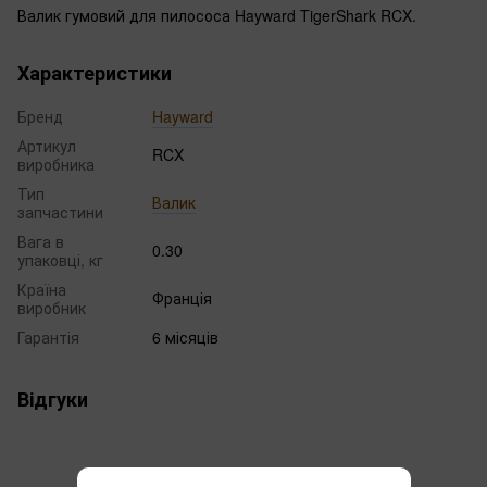
Валик гумовий для пилососа Hayward TigerShark RCX.
Характеристики
Бренд
Hayward
Артикул
RCX
виробника
Тип
Валик
запчастини
Вага в
0.30
упаковці, кг
Країна
Франція
виробник
Гарантія
6 місяців
Відгуки