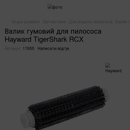
Водні розваги
Запчастини
Для водних пилососів
Валик 
Валик гумовий для пилососа
Hayward TigerShark RCX
Артикул:
17655
Написати відгук