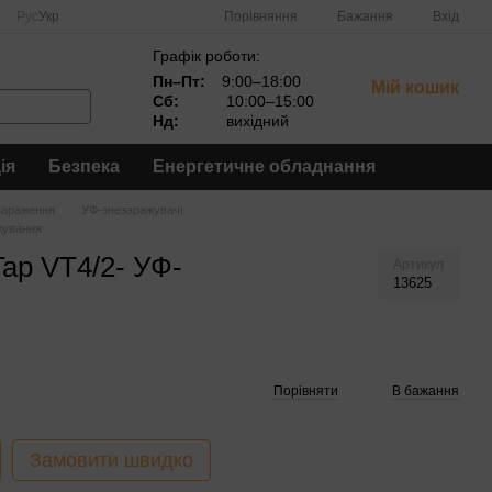
Порівняння
Рус
Укр
Бажання
Вхід
Графік роботи:
Пн–Пт:
9:00–18:00
Мій кошик
Сб:
10:00–15:00
Нд:
вихідний
ія
Безпека
Енергетичне обладнання
зараження
УФ-знезаражувачі
ажування
Tap VT4/2- УФ-
Артикул
13625
Порівняти
В бажання
Замовити швидко