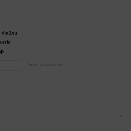
Файли
антія
ар
Увійти за допомогою