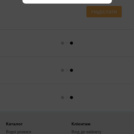
Надіслати
Каталог
Клієнтам
Водні розваги
Вхід до кабінету