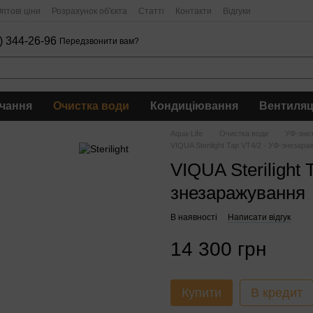
птові ціни
Розрахунок об'єкта
Статті
Контакти
Відгуки
) 344-26-96
Передзвонити вам?
чання
Очистка води
Кондиціювання
Вентиляц
Aqua-Life
Очистка води
УФ-зне
VIQUA Sterilight Tap VT4/2 - УФ-знезар
VIQUA Sterilight 
знезаражування
В наявності
Написати відгук
14 300 грн
Купити
В кредит