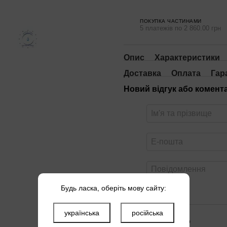
ПОКУПКА ЧАСТИНАМИ
5 платежів по 2 860.00 грн
Опис
Характеристики
Доставка
Оплата
Гар
Новий відгук або комент
Будь ласка, оберіть мову сайту:
українська
російська
Оцініть товар